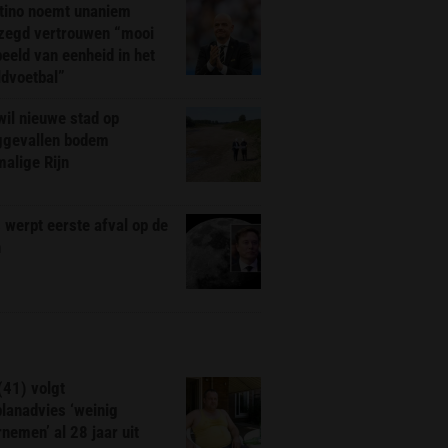
ntino noemt unaniem
zegd vertrouwen “mooi
eeld van eenheid in het
ldvoetbal”
il nieuwe stad op
ggevallen bodem
alige Rijn
werpt eerste afval op de
n
(41) volgt
planadvies ‘weinig
nemen’ al 28 jaar uit