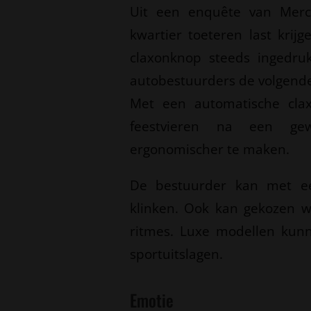
Uit een enquête van Merce
kwartier toeteren last kri
claxonknop steeds ingedru
autobestuurders de volgende 
Met een automatische clax
feestvieren na een gew
ergonomischer te maken.
De bestuurder kan met ee
klinken. Ook kan gekozen 
ritmes. Luxe modellen kun
sportuitslagen.
Emotie