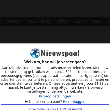
R
HUISREGELS
PRIVACY & COOKIES
DONATIES
VACATURES
ZOEKEN
C
Welkom, hoe wil je verder gaan?
Dankzij advertenties kun je gratis onze artikelen lezen. Met jouw
toestemming gebruiken wij en onze 306 partners cookies en
persoonsgegevens (zoals apparaat-, locatie- en surfgegevens) om
advertenties en content te personaliseren, prestaties te meten en
onze diensten te verbeteren. Of lees advertentievrij voor €1,99 per
maand. Je kunt je toestemming altijd intrekken via privacy-
instellingen onderaan de website.
Privacy instellingen
Heb je al een account?
Hier inloggen
Advertentievrij voor € 1,99 per maand