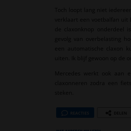
Toch loopt lang niet iedere
verklaart een voetbalfan ui
de claxonknop onderdeel is
gevolg van overbelasting ho
een automatische claxon k
uiten. Ik blijf gewoon op de
Mercedes werkt ook aan ee
claxonneren zodra een fiets
steken.
REACTIES
DELEN