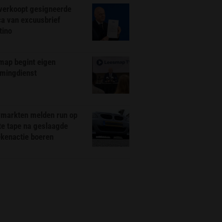
 verkoopt gesigneerde
ca van excuusbrief
tino
map begint eigen
amingdienst
markten melden run op
te tape na geslaagde
ekenactie boeren