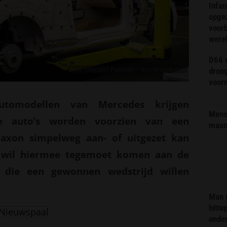
Infa
opge
voorb
were
D66 w
Foto: Krzysztof Pazdalski / Shutterstock.com
droo
voorm
utomodellen van Mercedes krijgen
Mens 
De auto’s worden voorzien van een
maa
axon simpelweg aan- of uitgezet kan
t wil hiermee tegemoet komen aan de
s die een gewonnen wedstrijd willen
Man 
hitte
Nieuwspaal
onder