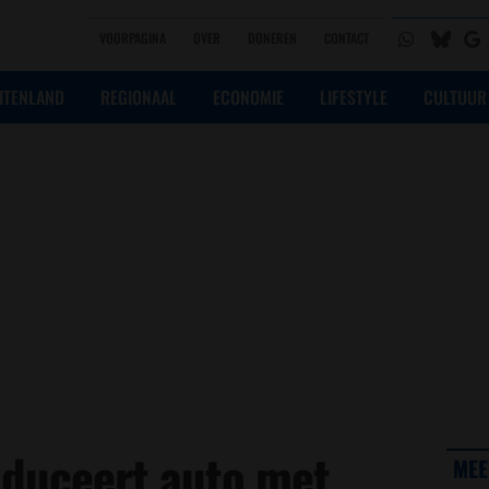
VOORPAGINA
OVER
DONEREN
CONTACT
ITENLAND
REGIONAAL
ECONOMIE
LIFESTYLE
CULTUUR
oduceert auto met
MEE