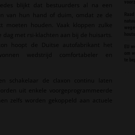
voor
des blijkt dat bestuurders al na een
jgen van hun hand of duim, omdat ze de
Raad 
natuu
kt moeten houden. Vaak kloppen zulke
wege
dag met rsi-klachten aan bij de huisarts.
hout
on hoopt de Duitse autofabrikant het
EU we
om wi
onnen wedstrijd comfortabeler en
te b
n schakelaar de claxon continu laten
worden uit enkele voorgeprogrammeerde
nen zelfs worden gekoppeld aan actuele