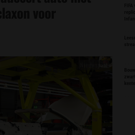
FIFA
laxon voor
repli
Infan
Lees
stre
Bouw
zwar
kent