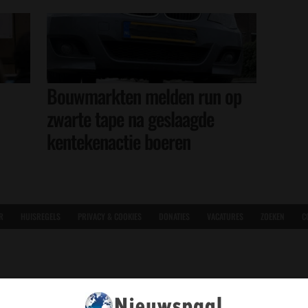
Bouwmarkten melden run op
zwarte tape na geslaagde
kentekenactie boeren
R
HUISREGELS
PRIVACY & COOKIES
DONATIES
VACATURES
ZOEKEN
C