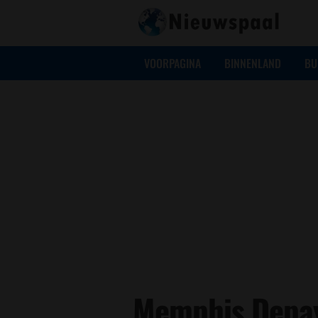
VOORPAGINA
BINNENLAND
BU
Memphis Depay