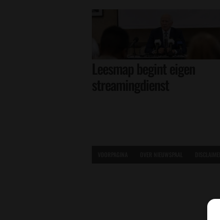
Leesmap begint eigen
streamingdienst
VOORPAGINA
OVER NIEUWSPAAL
DISCLAIME