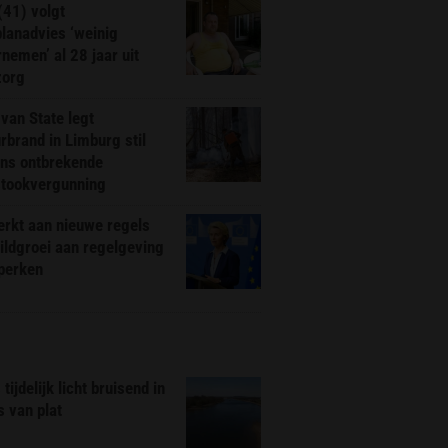
(41) volgt
planadvies ‘weinig
nemen’ al 28 jaar uit
zorg
van State legt
rbrand in Limburg stil
ns ontbrekende
stookvergunning
rkt aan nieuwe regels
ldgroei aan regelgeving
eperken
tijdelijk licht bruisend in
s van plat