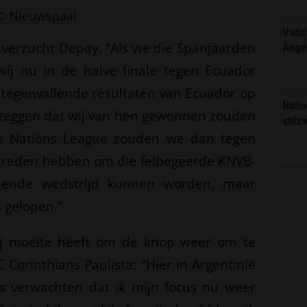
© Nieuwspaal
Vatic
, verzucht Depay. “Als we die Spanjaarden
Ange
íj nu in de halve finale tegen Ecuador
tegenvallende resultaten van Ecuador op
Natio
te zeggen dat wij van hen gewonnen zouden
stilz
de Nations League zouden we dan tegen
treden hebben om die felbegeerde KNVB-
nende wedstrijd kunnen worden, maar
s gelopen.”
ij moeite heeft om de knop weer om te
C Corinthians Paulista: “Hier in Argentinië
ans verwachten dat ik mijn focus nu weer