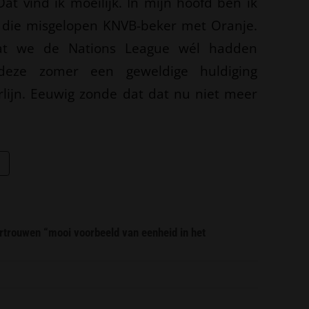
Dat vind ik moeilijk. In mijn hoofd ben ik
t die misgelopen KNVB-beker met Oranje.
dat we de Nations League wél hadden
eze zomer een geweldige huldiging
rlijn. Eeuwig zonde dat dat nu niet meer
trouwen “mooi voorbeeld van eenheid in het