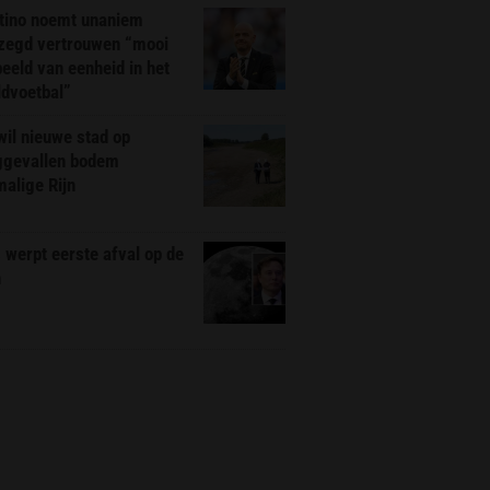
ntino noemt unaniem
zegd vertrouwen “mooi
eeld van eenheid in het
ldvoetbal”
il nieuwe stad op
ggevallen bodem
alige Rijn
werpt eerste afval op de
n