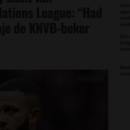
Infa
Nations League: “Had
opge
voorb
nje de KNVB-beker
were
D66 w
droo
voorm
Mens 
maa