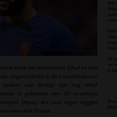
Man 
hitte
onder
voor
Raad 
natuu
wege
hout
Foto: Mikolaj Barbanell / Shutterstock.com
EU we
om wi
kend werd het Nederlands Elftal na een
te b
nje uitgeschakeld in de kwartfinale van
 spelers van Oranje zijn nog altijd
 einde is gekomen aan dit prachtige
Memphis Depay, die naar eigen zeggen
Maas 
plaat
ewonnen met Oranje.