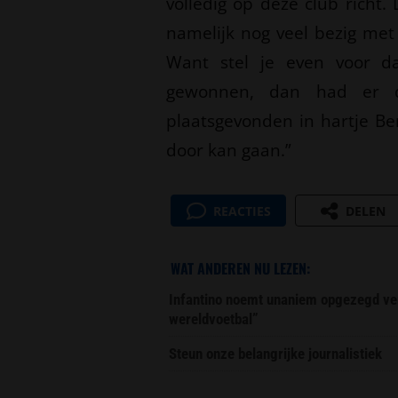
volledig op deze club richt. 
namelijk nog veel bezig me
Want stel je even voor 
gewonnen, dan had er d
plaatsgevonden in hartje Be
door kan gaan.”
REACTIES
DELEN
WAT ANDEREN NU LEZEN:
Infantino noemt unaniem opgezegd ver
wereldvoetbal”
Steun onze belangrijke journalistiek