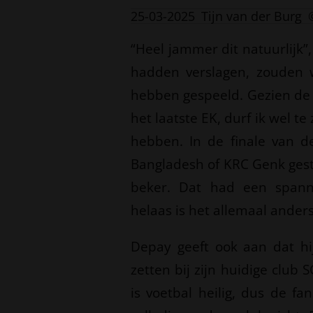
25-03-2025
Tijn van der Burg
“Heel jammer dit natuurlijk”
hadden verslagen, zouden w
hebben gespeeld. Gezien de 
het laatste EK, durf ik wel 
hebben. In de finale van 
Bangladesh of KRC Genk ges
beker. Dat had een span
helaas is het allemaal ander
Depay geeft ook aan dat h
zetten bij zijn huidige club S
is voetbal heilig, dus de f