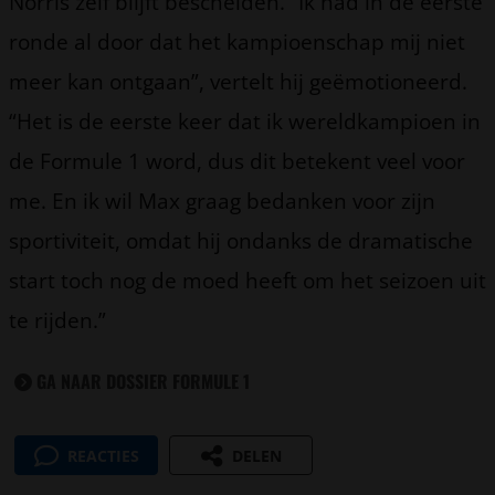
Norris zelf blijft bescheiden. “Ik had in de eerste
ronde al door dat het kampioenschap mij niet
meer kan ontgaan”, vertelt hij geëmotioneerd.
“Het is de eerste keer dat ik wereldkampioen in
de Formule 1 word, dus dit betekent veel voor
me. En ik wil Max graag bedanken voor zijn
sportiviteit, omdat hij ondanks de dramatische
start toch nog de moed heeft om het seizoen uit
te rijden.”
GA NAAR DOSSIER FORMULE 1
REACTIES
DELEN