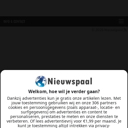
INFO & CONTACT
© 2026
Nieuwspaal
Welkom, hoe wil je verder gaan?
Dankzij advertenties kun je gratis onze artikelen lezen. Met
jouw toestemming gebruiken wij en onze 306 partners
cookies en persoonsgegevens (zoals apparaat-, locatie- en
surfgegevens) om advertenties en content te
personaliseren, prestaties te meten en onze diensten te
verbeteren. Of lees advertentievrij voor €1,99 per maand. Je
kunt je toestemming altijd intrekken via privacy-