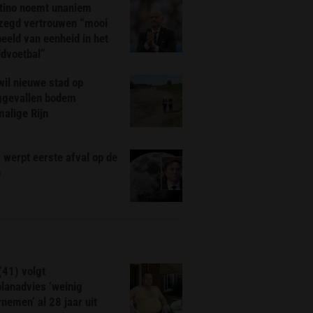
ntino noemt unaniem
zegd vertrouwen “mooi
eeld van eenheid in het
ldvoetbal”
il nieuwe stad op
ggevallen bodem
alige Rijn
werpt eerste afval op de
n
(41) volgt
planadvies ‘weinig
nemen’ al 28 jaar uit