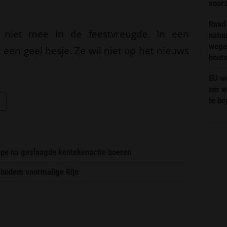
voor
Raad 
t niet mee in de feestvreugde. In een
natuu
wege
 een geel hesje. Ze wil niet op het nieuws
hout
EU we
om wi
te b
pe na geslaagde kentekenactie boeren
 bodem voormalige Rijn