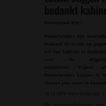
bedankt kabin
Nieuwspaal
Nederlanders zijn woensd
massaal de straat op gega
om het kabinet te bedank
voor de stijgend
nettolonen. Vrijwel al
Nederlanders hebben in h
nieuwe jaar meer te bested
18-12-2019
Hans Wolterdijk
©
De inkomensbelasting gaat