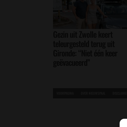
Gezin uit Zwolle keert
teleurgesteld terug uit
Gironde: “Niet één keer
geëvacueerd”
VOORPAGINA
OVER NIEUWSPAAL
DISCLAIME