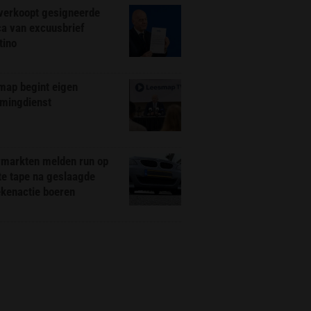
 verkoopt gesigneerde
ca van excuusbrief
tino
map begint eigen
amingdienst
markten melden run op
te tape na geslaagde
ekenactie boeren