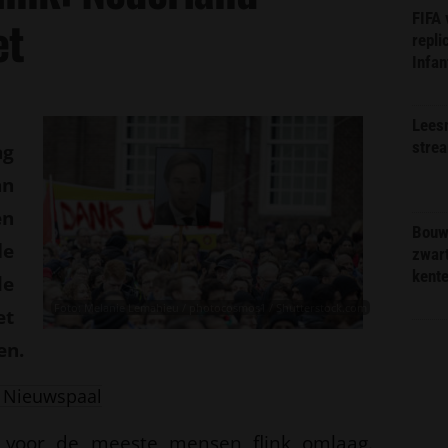
FIFA
et
repli
Infan
Lees
stre
ag
an
en
Bouw
e
zwar
kent
le
Foto: Melanie Lemahieu / photocosmos1 / Shutterstock.com
et
en.
 Nieuwspaal
 voor de meeste mensen flink omlaag.