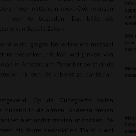
Infa
ders meer nettoloon over. Ook mensen
opge
voorb
en meer te besteden. Dat blijkt uit
were
terie van Sociale Zaken.
D66 w
droo
ekend werd gingen Nederlanders massaal
voorm
et te bedanken. “Ik kan wel janken van
e man in Amsterdam. “Voor het eerst sinds
Mens 
besteden. Ik ben dit kabinet zo dankbaar.
maa
stgevierd. Op de Oudegracht vallen
ar huilend in de armen. Anderen steken
Man 
abinet niet onder stoelen of banken. Ze
hitte
ten als ‘Rutte bedankt’ en ‘Dank u wel
onder