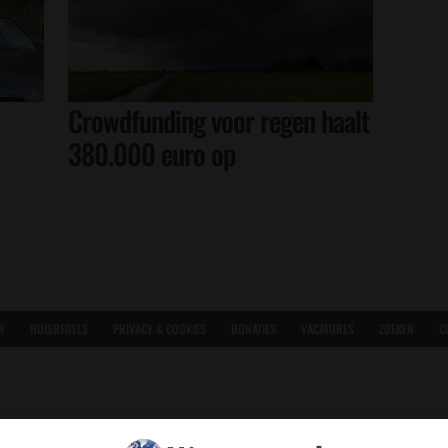
Crowdfunding voor regen haalt
380.000 euro op
R
HUISREGELS
PRIVACY & COOKIES
DONATIES
VACATURES
ZOEKEN
C