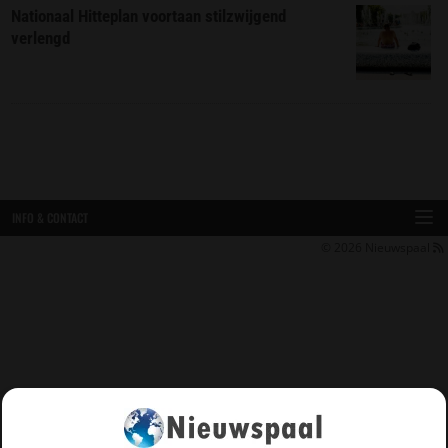
Nationaal Hitteplan voortaan stilzwijgend
verlengd
INFO & CONTACT
© 2026
Nieuwspaal