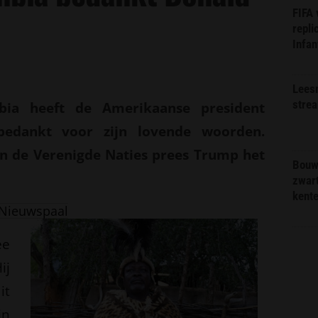
FIFA
repli
Infan
Lees
stre
ia heeft de Amerikaanse president
bedankt voor zijn lovende woorden.
an de Verenigde Naties prees Trump het
Bouw
zwar
kent
Nieuwspaal
ee
ij
it
in