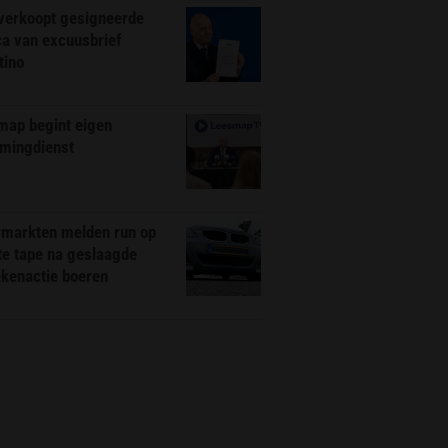
 verkoopt gesigneerde
ca van excuusbrief
tino
map begint eigen
amingdienst
markten melden run op
te tape na geslaagde
ekenactie boeren