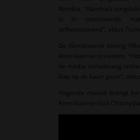
Nambia. “Nambia’s zorgstels
is in toenemende ma
zelfvoorzienend”, aldus Trum
De Nambiaanse koning Nfbo
Amerikaanse president. “Het
de media stelselmatig ontk
klap op de kaart gezet”, aldu
Volgende maand brengt kon
Amerikaanse stad Chlamydia