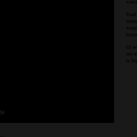
voor
Raad 
natuu
wege
hout
EU we
om wi
te b