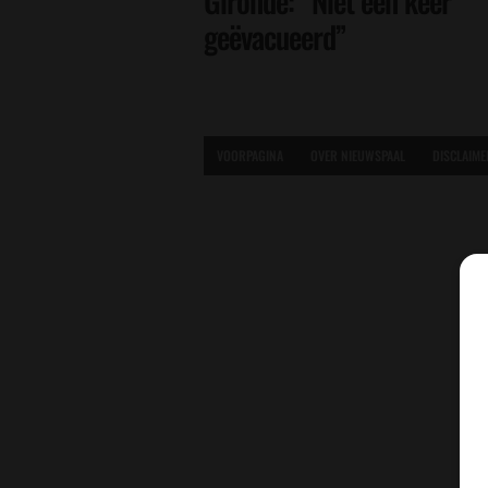
Gironde: “Niet één keer
geëvacueerd”
VOORPAGINA
OVER NIEUWSPAAL
DISCLAIME