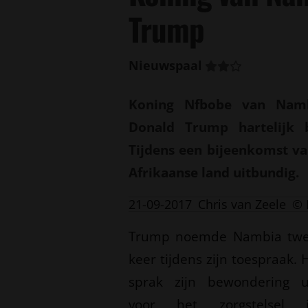
Trump
Nieuwspaal
Koning Nfbobe van Namb
Donald Trump hartelijk 
Tijdens een bijeenkomst v
Afrikaanse land uitbundig.
21-09-2017
Chris van Zeele
© 
Trump noemde Nambia tw
keer tijdens zijn toespraak. H
sprak zijn bewondering u
voor het zorgstelsel 