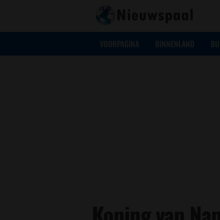
VOORPAGINA
BINNENLAND
BU
Koning van Na