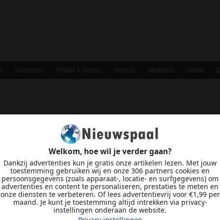
R
HUISREGELS
PRIVACY & COOKIES
DONATIES
VACATURES
ZOEKEN
C
Welkom, hoe wil je verder gaan?
Dankzij advertenties kun je gratis onze artikelen lezen. Met jouw
toestemming gebruiken wij en onze 306 partners cookies en
persoonsgegevens (zoals apparaat-, locatie- en surfgegevens) om
advertenties en content te personaliseren, prestaties te meten en
onze diensten te verbeteren. Of lees advertentievrij voor €1,99 per
maand. Je kunt je toestemming altijd intrekken via privacy-
instellingen onderaan de website.
Privacy instellingen