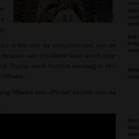
Infa
el
opge
Foto: Shutterstock.com
voorb
te
were
p.
D66 w
droo
be is blij met de complimenten van de
voorm
 bestaan van ons kleine land wordt door
end. Trump heeft Nambia vandaag in één
Mens 
s Nfbobe.
maa
ing Nfbobe een officieel bezoek aan de
.
Man 
hitte
onder