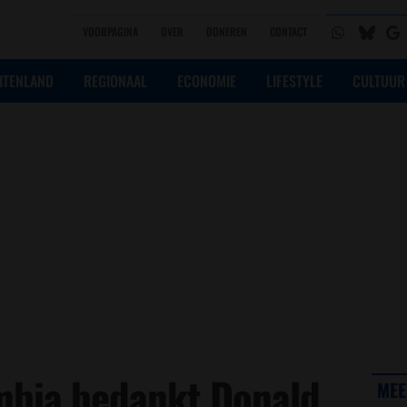
VOORPAGINA
OVER
DONEREN
CONTACT
ITENLAND
REGIONAAL
ECONOMIE
LIFESTYLE
CULTUUR
mbia bedankt Donald
MEE