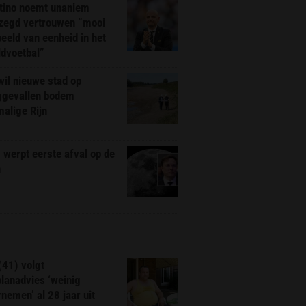
ntino noemt unaniem
zegd vertrouwen “mooi
eeld van eenheid in het
ldvoetbal”
il nieuwe stad op
ggevallen bodem
alige Rijn
werpt eerste afval op de
n
(41) volgt
planadvies ‘weinig
nemen’ al 28 jaar uit