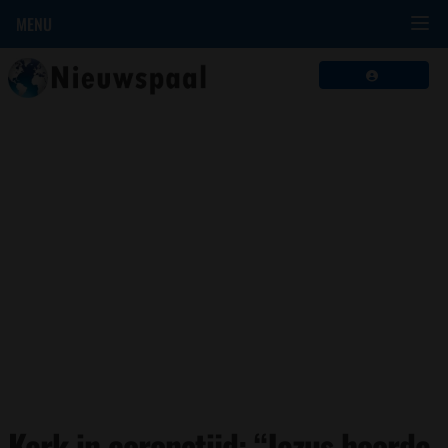
MENU
Kerk in coronatijd: “Jezus hoorde