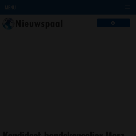
MENU
Kandidaat-bondskanselier Merz