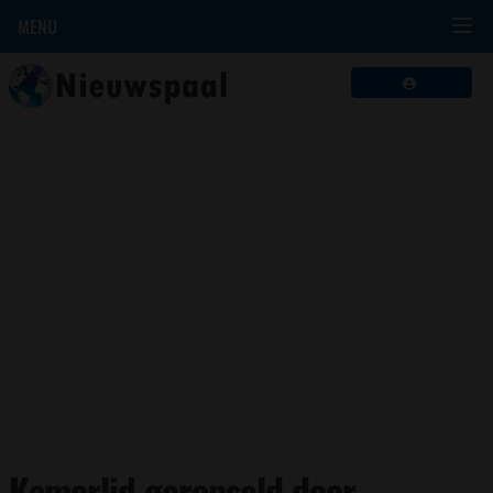
MENU
Kamerlid geronseld door