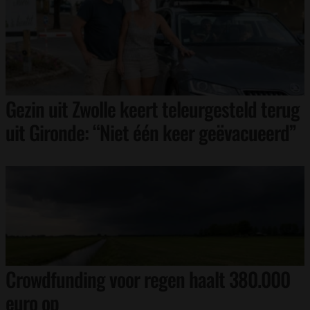
Gezin uit Zwolle keert teleurgesteld terug
uit Gironde: “Niet één keer geëvacueerd”
Crowdfunding voor regen haalt 380.000
euro op