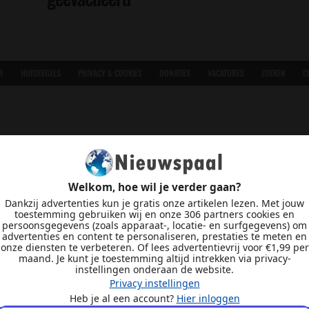
R
HUISREGELS
PRIVACY & COOKIES
DONATIES
VACATURES
ZOEKEN
C
Welkom, hoe wil je verder gaan?
Dankzij advertenties kun je gratis onze artikelen lezen. Met jouw
toestemming gebruiken wij en onze 306 partners cookies en
persoonsgegevens (zoals apparaat-, locatie- en surfgegevens) om
advertenties en content te personaliseren, prestaties te meten en
onze diensten te verbeteren. Of lees advertentievrij voor €1,99 per
maand. Je kunt je toestemming altijd intrekken via privacy-
instellingen onderaan de website.
Privacy instellingen
Heb je al een account?
Hier inloggen