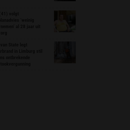
(41) volgt
planadvies ‘weinig
nemen’ al 28 jaar uit
zorg
van State legt
rbrand in Limburg stil
ns ontbrekende
stookvergunning