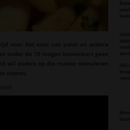
Bouw
zwar
kent
Infa
opge
jd voor het eten van patat en andere
voorb
en onder de 18 mogen binnenkort geen
were
id wil ouders op die manier stimuleren
D66 w
droo
te voeren.
voorm
spaal
Mens 
maa