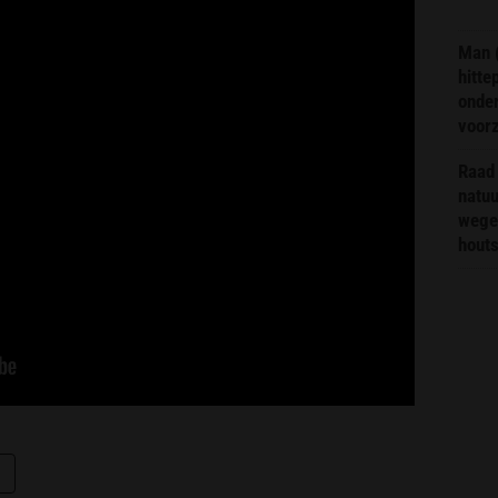
Man 
hitte
onder
voor
Raad 
natuu
wege
hout