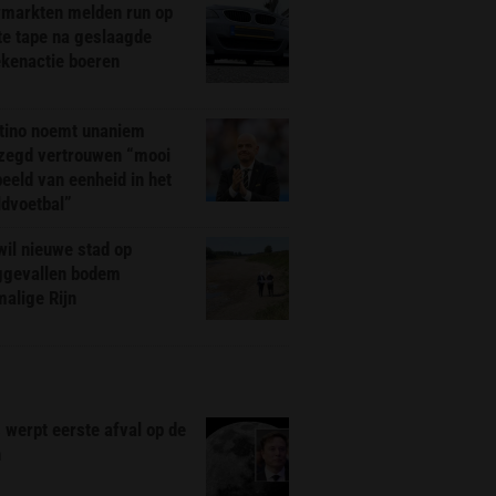
markten melden run op
te tape na geslaagde
ekenactie boeren
ntino noemt unaniem
zegd vertrouwen “mooi
eeld van eenheid in het
ldvoetbal”
il nieuwe stad op
ggevallen bodem
alige Rijn
werpt eerste afval op de
n