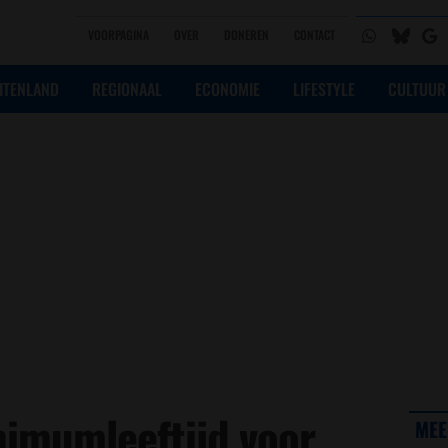
VOORPAGINA
OVER
DONEREN
CONTACT
ITENLAND
REGIONAAL
ECONOMIE
LIFESTYLE
CULTUUR
nimumleeftijd voor
MEE