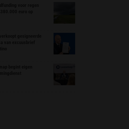
dfunding voor regen
 380.000 euro op
 verkoopt gesigneerde
ca van excuusbrief
tino
map begint eigen
amingdienst