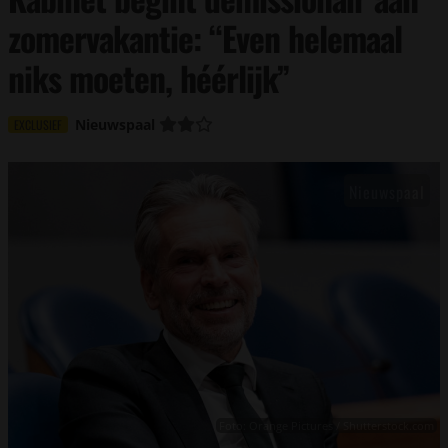
zomervakantie: “Even helemaal
niks moeten, héérlijk”
Nieuwspaal
EXCLUSIEF
Foto: Orange Pictures / Shutterstock.com