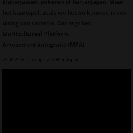
klaverjassen, pokeren of hartenjagen. Maar
het kaartspel, zoals we het nu kennen, is een
uiting van racisme. Dat zegt het
Multicultureel Platform
Amusementsintegratie (MPA).
25-05-2016
R. Samputa
© Nieuwspaal