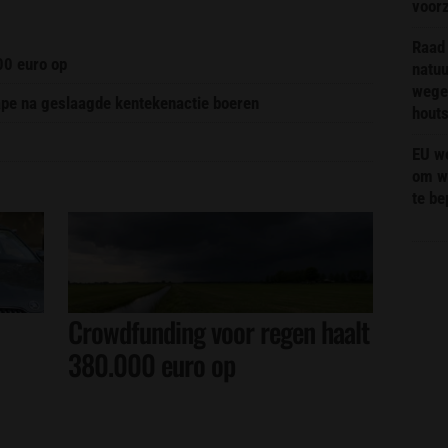
voor
Raad 
00 euro op
natuu
wege
pe na geslaagde kentekenactie boeren
hout
EU we
om wi
te b
Crowdfunding voor regen haalt
380.000 euro op