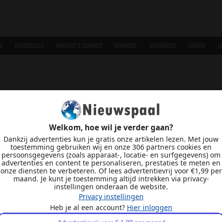
R
HUISREGELS
PRIVACY & COOKIES
DONATIES
VACATURES
ZOEKEN
C
Welkom, hoe wil je verder gaan?
Dankzij advertenties kun je gratis onze artikelen lezen. Met jouw
toestemming gebruiken wij en onze 306 partners cookies en
persoonsgegevens (zoals apparaat-, locatie- en surfgegevens) om
advertenties en content te personaliseren, prestaties te meten en
onze diensten te verbeteren. Of lees advertentievrij voor €1,99 per
maand. Je kunt je toestemming altijd intrekken via privacy-
instellingen onderaan de website.
Privacy instellingen
Heb je al een account?
Hier inloggen