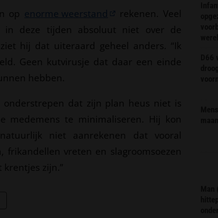
Infa
an op
enorme weerstand
rekenen. Veel
opge
voorb
in deze tijden absoluut niet over de
were
iet hij dat uiteraard geheel anders. “Ik
D66 w
 geld. Geen kutvirusje dat daar een einde
droo
kunnen hebben.
voorm
k onderstrepen dat zijn plan heus niet is
Mens 
se medemens te minimaliseren. Hij kon
maa
natuurlijk niet aanrekenen dat vooral
n, frikandellen vreten en slagroomsoezen
krentjes zijn.”
Man 
hitte
onder