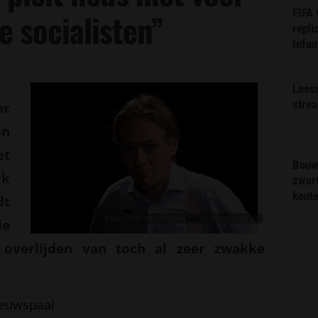
FIFA
e socialisten”
repli
Infan
Lees
stre
er
in
et
Bouw
jk
zwar
kent
dt
Foto: Oof Verschuren / Wiki Commons CC
ie
overlijden van toch al zeer zwakke
euwspaal