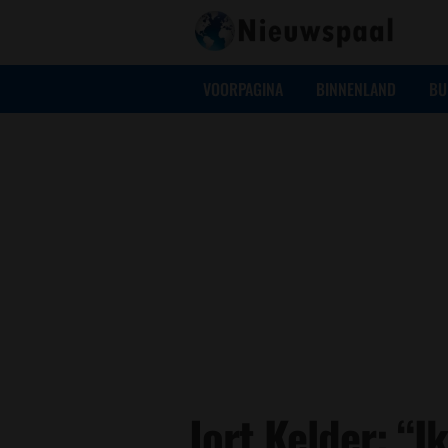
VOORPAGINA
BINNENLAND
BU
Jort Kelder: “I