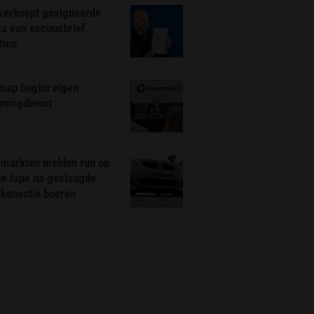
 verkoopt gesigneerde
ca van excuusbrief
tino
map begint eigen
amingdienst
markten melden run op
te tape na geslaagde
ekenactie boeren