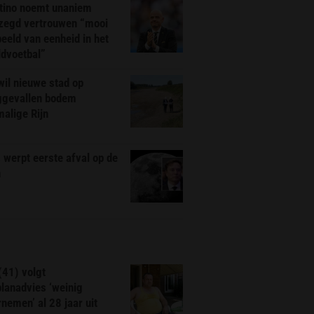
ntino noemt unaniem
zegd vertrouwen “mooi
eeld van eenheid in het
ldvoetbal”
il nieuwe stad op
ggevallen bodem
alige Rijn
werpt eerste afval op de
n
(41) volgt
planadvies ‘weinig
nemen’ al 28 jaar uit