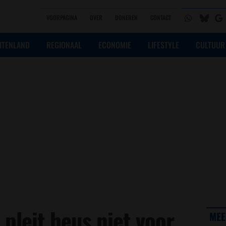
VOORPAGINA
OVER
DONEREN
CONTACT
ITENLAND
REGIONAAL
ECONOMIE
LIFESTYLE
CULTUUR
k pleit heus niet voor
MEE