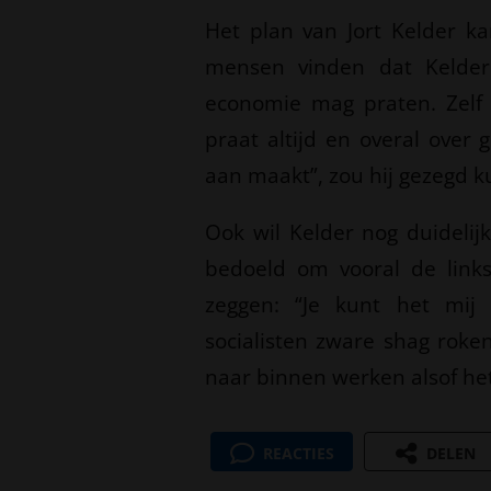
Het plan van Jort Kelder k
mensen vinden dat Kelder 
economie mag praten. Zelf z
praat altijd en overal over
aan maakt”, zou hij gezegd 
Ook wil Kelder nog duidelij
bedoeld om vooral de link
zeggen: “Je kunt het mij 
socialisten zware shag roke
naar binnen werken alsof het 
REACTIES
DELEN