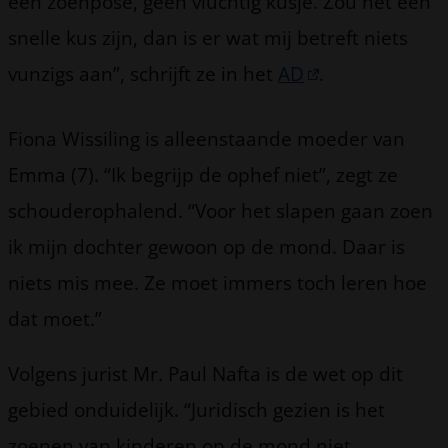
een zoenpose, geen vluchtig kusje. Zou het een
snelle kus zijn, dan is er wat mij betreft niets
vunzigs aan”, schrijft ze in het
AD
.
Fiona Wissiling is alleenstaande moeder van
Emma (7). “Ik begrijp de ophef niet”, zegt ze
schouderophalend. “Voor het slapen gaan zoen
ik mijn dochter gewoon op de mond. Daar is
niets mis mee. Ze moet immers toch leren hoe
dat moet.”
Volgens jurist Mr. Paul Nafta is de wet op dit
gebied onduidelijk. “Juridisch gezien is het
zoenen van kinderen op de mond niet