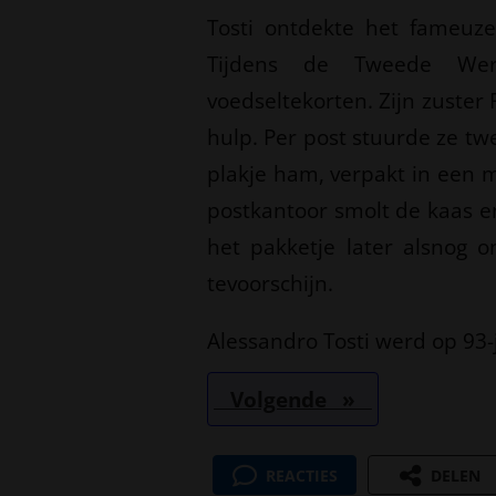
Tosti ontdekte het fameuz
Tijdens de Tweede Were
voedseltekorten. Zijn zuster
hulp. Per post stuurde ze tw
plakje ham, verpakt in een m
postkantoor smolt de kaas e
het pakketje later alsnog on
tevoorschijn.
Alessandro Tosti werd op 93-j
Volgende »
REACTIES
DELEN