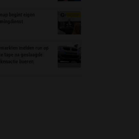
map begint eigen
EXCLUSIEF
amingdienst
markten melden run op
te tape na geslaagde
ekenactie boeren