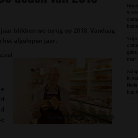
Graa
vreze
conta
bemoe
 jaar blikken we terug op 2018. Vandaag
Vrijw
het afgelopen jaar.
came
gebr
spaal
naar 
Schip
in ve
Neder
de
hun 
rd
ed
Foto: Nestor Rizhniak / Shutterstock.com
se