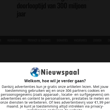
doorlooptijd van 300 miljoen
jaar
R
HUISREGELS
PRIVACY & COOKIES
DONATIES
VACATURES
ZOEKEN
C
Welkom, hoe wil je verder gaan?
Dankzij advertenties kun je gratis onze artikelen lezen. Met jouw
toestemming gebruiken wij en onze 306 partners cookies en
persoonsgegevens (zoals apparaat-, locatie- en surfgegevens) om
advertenties en content te personaliseren, prestaties te meten en
onze diensten te verbeteren. Of lees advertentievrij voor €1,99 per
maand. Je kunt je toestemming altijd intrekken via privacy-