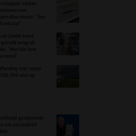
rschappen zoeken
gezinnen voor
gevallen vissen: “Een
d volstaat”
 uit Zwolle keert
rgesteld terug uit
de: “Niet één keer
acueerd”
dfunding voor regen
 380.000 euro op
 verkoopt gesigneerde
ca van excuusbrief
tino