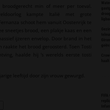
Wate
e broodgerecht min of meer per toeval.
gast
ldoorlog kampte Italië met grote
droog
ligba
 Fernanza schoot hem vanuit Oostenrijk te
Gezin
ee sneetjes brood, een plakje kaas en een
teleu
assief ijzeren envelop. Door brand in het
Giron
geëv
n raakte het brood geroosterd. Toen Tosti
tving, haalde hij ’s werelds eerste tosti
Crow
haalt
arige leeftijd door zijn vrouw gewurgd.
FIFA
repli
Infan