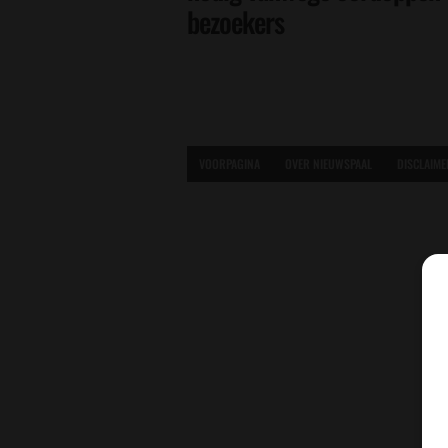
bezoekers
VOORPAGINA
OVER NIEUWSPAAL
DISCLAIME