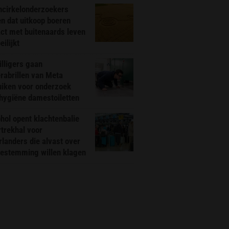
ncirkelonderzoekers
n dat uitkoop boeren
ct met buitenaards leven
ilijkt
illigers gaan
rabrillen van Meta
uiken voor onderzoek
hygiëne damestoiletten
hol opent klachtenbalie
rtrekhal voor
landers die alvast over
bestemming willen klagen