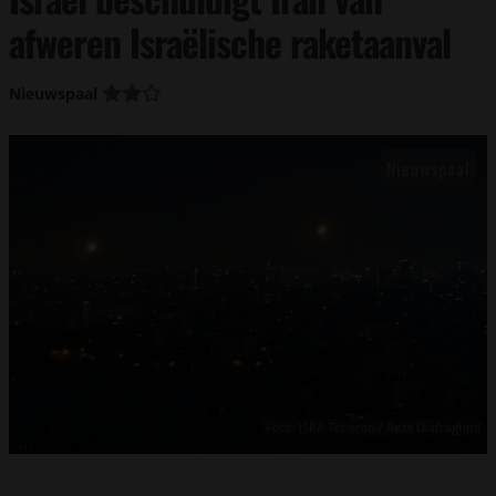
afweren Israëlische raketaanval
Nieuwspaal
Foto: ISPA Teheran / Reza Diafraghmi