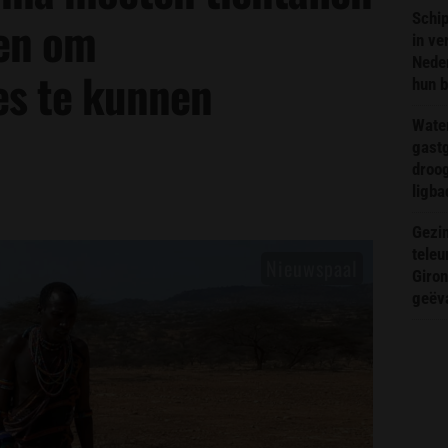
Schip
pen om
in ve
Neder
jes te kunnen
hun 
Wate
gast
droog
ligba
Gezin
teleu
Giron
geëv