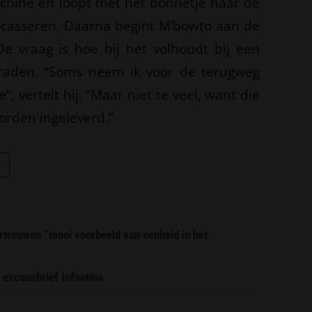
machine en loopt met het bonnetje naar de
 incasseren. Daarna begint M’bowto aan de
De vraag is hoe hij het volhoudt bij een
raden. “Soms neem ik voor de terugweg
, vertelt hij. “Maar niet te veel, want die
rden ingeleverd.”
trouwen “mooi voorbeeld van eenheid in het
 excuusbrief Infantino