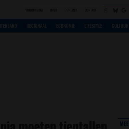
VOORPAGINA
OVER
DONEREN
CONTACT
ITENLAND
REGIONAAL
ECONOMIE
LIFESTYLE
CULTUUR
nia moeten tientallen
MEE