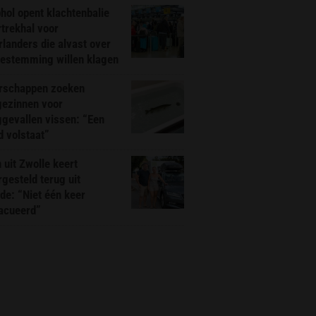
hol opent klachtenbalie
rtrekhal voor
landers die alvast over
bestemming willen klagen
rschappen zoeken
gezinnen voor
gevallen vissen: “Een
d volstaat”
 uit Zwolle keert
rgesteld terug uit
de: “Niet één keer
acueerd”