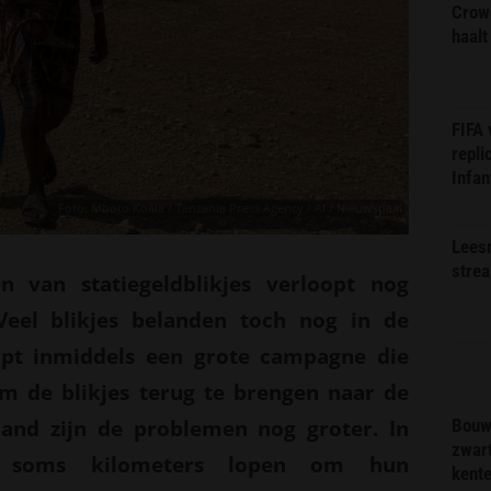
Crow
haalt
FIFA
repli
Infan
Foto: Mboto Koála / Tanzania Press Agency / AI / Nieuwspaal
Lees
stre
n van statiegeldblikjes verloopt nog
Veel blikjes belanden toch nog in de
opt inmiddels een grote campagne die
 de blikjes terug te brengen naar de
land zijn de problemen nog groter. In
Bouw
zwar
 soms kilometers lopen om hun
kent