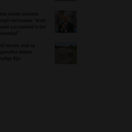
ntino noemt unaniem
zegd vertrouwen “mooi
eeld van eenheid in het
ldvoetbal”
il nieuwe stad op
ggevallen bodem
alige Rijn