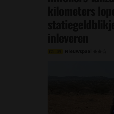
kilometers lo
statiegeldblik
inleveren
Nieuwspaal
EXCLUSIEF