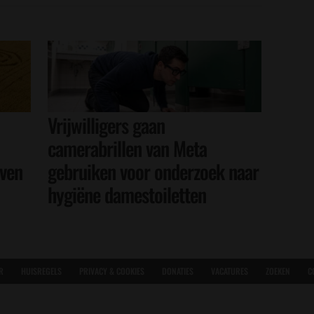
Vrijwilligers gaan
camerabrillen van Meta
even
gebruiken voor onderzoek naar
hygiëne damestoiletten
R
HUISREGELS
PRIVACY & COOKIES
DONATIES
VACATURES
ZOEKEN
C