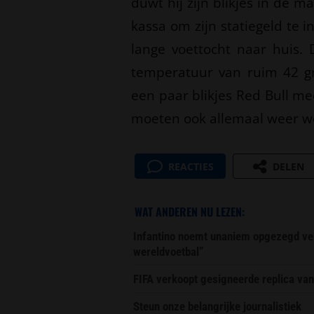
duwt hij zijn blikjes in de 
kassa om zijn statiegeld te
lange voettocht naar huis. 
temperatuur van ruim 42 g
een paar blikjes Red Bull mee”
moeten ook allemaal weer wo
REACTIES
DELEN
WAT ANDEREN NU LEZEN:
Infantino noemt unaniem opgezegd ver
wereldvoetbal”
FIFA verkoopt gesigneerde replica van
Steun onze belangrijke journalistiek