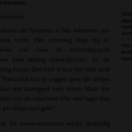
inleveren.
Infa
ieuwspaal
opge
voorb
ebeilo uit Tanzania is het inleveren van
were
helse tocht. Elke zaterdag loopt hij 21
D66 w
nde zon naar de dichtstbijzijnde
droo
 hier heel weinig inleverpunten. En de
voorm
matig kapot. Dan heb ik dus dat hele eind
 “Natuurlijk kun je zeggen: gooi die blikjes
laat dat statiegeld toch zitten. Maar dat
ien zijn de salarissen hier veel lager dan
 per blikje veel geld.”
uk. De inleverautomaat werkt. Geduldig