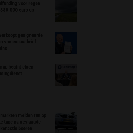
dfunding voor regen
 380.000 euro op
 verkoopt gesigneerde
ca van excuusbrief
tino
map begint eigen
amingdienst
markten melden run op
te tape na geslaagde
ekenactie boeren