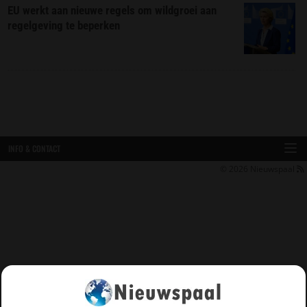
EU werkt aan nieuwe regels om wildgroei aan
regelgeving te beperken
INFO & CONTACT
© 2026
Nieuwspaal