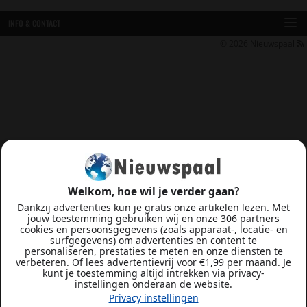
INFO & CONTACT
© 2026
Nieuwspaal
Welkom, hoe wil je verder gaan?
Dankzij advertenties kun je gratis onze artikelen lezen. Met
jouw toestemming gebruiken wij en onze 306 partners
cookies en persoonsgegevens (zoals apparaat-, locatie- en
surfgegevens) om advertenties en content te
personaliseren, prestaties te meten en onze diensten te
verbeteren. Of lees advertentievrij voor €1,99 per maand. Je
kunt je toestemming altijd intrekken via privacy-
instellingen onderaan de website.
Privacy instellingen