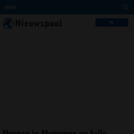
MENU
Horeca in Myanmar na felle