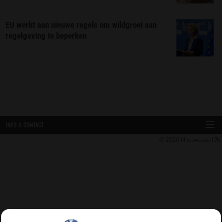
EU werkt aan nieuwe regels om wildgroei aan
regelgeving te beperken
INFO & CONTACT
© 2026
Nieuwspaal