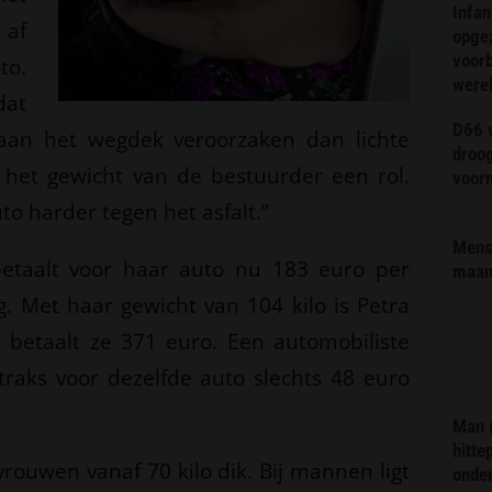
Infa
 af
opge
voorb
to.
were
dat
D66 w
 aan het wegdek veroorzaken dan lichte
droo
ok het gewicht van de bestuurder een rol.
voorm
o harder tegen het asfalt.”
Mens 
betaalt voor haar auto nu 183 euro per
maa
. Met haar gewicht van 104 kilo is Petra
n betaalt ze 371 euro. Een automobiliste
straks voor dezelfde auto slechts 48 euro
Man 
hitte
vrouwen vanaf 70 kilo dik. Bij mannen ligt
onder