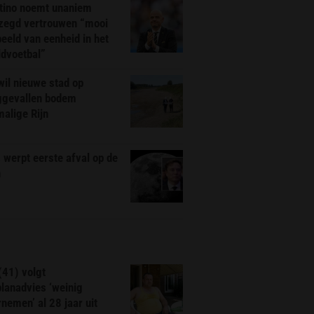
ntino noemt unaniem
zegd vertrouwen “mooi
eeld van eenheid in het
ldvoetbal”
il nieuwe stad op
ggevallen bodem
alige Rijn
werpt eerste afval op de
n
(41) volgt
planadvies ‘weinig
nemen’ al 28 jaar uit