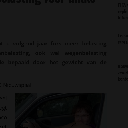
FIFA
n
repli
Infan
Lees
stre
t u volgend jaar fors meer belasting
enbelasting, ook wel wegenbelasting
e bepaald door het gewicht van de
Bouw
zwar
kent
© Nieuwspaal
eel
egt
co
et