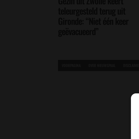
Gezin uit Zwolle keert
teleurgesteld terug uit
Gironde: “Niet één keer
geëvacueerd”
VOORPAGINA
OVER NIEUWSPAAL
DISCLAIME