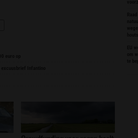
voor
Raad 
natuu
wege
hout
EU we
om wi
00 euro op
te b
 excuusbrief Infantino