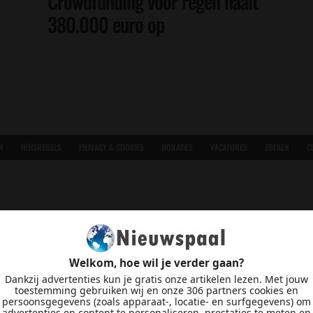
Crowdfunding voor regen haalt
380.000 euro op
R
HUISREGELS
PRIVACY & COOKIES
DONATIES
VACATURES
ZOEKEN
C
Welkom, hoe wil je verder gaan?
Dankzij advertenties kun je gratis onze artikelen lezen. Met jouw
toestemming gebruiken wij en onze 306 partners cookies en
persoonsgegevens (zoals apparaat-, locatie- en surfgegevens) om
advertenties en content te personaliseren, prestaties te meten en