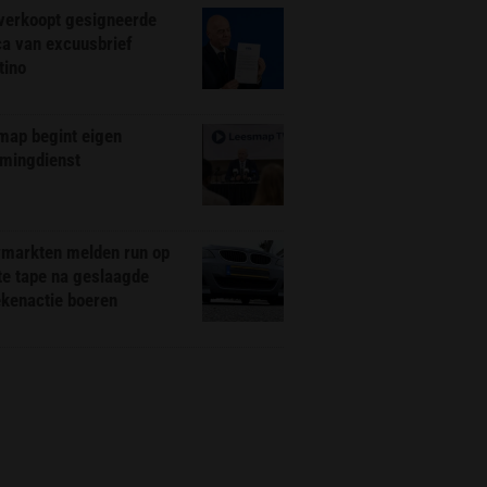
 verkoopt gesigneerde
ca van excuusbrief
tino
map begint eigen
amingdienst
markten melden run op
te tape na geslaagde
ekenactie boeren