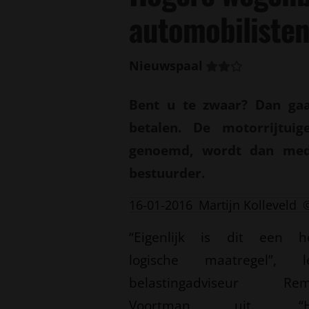
automobiliste
Nieuwspaal
Bent u te zwaar? Dan gaa
betalen. De motorrijtuig
genoemd, wordt dan med
bestuurder.
16-01-2016
Martijn Kolleveld
“Eigenlijk is dit een h
logische maatregel”, l
belastingadviseur Rem
Voortman uit. “H