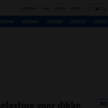
VOORPAGINA
OVER
DONEREN
CONTACT
ITENLAND
REGIONAAL
ECONOMIE
LIFESTYLE
CULTUUR
lasting voor dikke
MEE