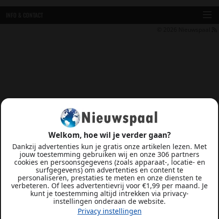
INFO & CONTACT
© 2026
Nieuwspaal
Welkom, hoe wil je verder gaan?
Dankzij advertenties kun je gratis onze artikelen lezen. Met
jouw toestemming gebruiken wij en onze 306 partners
cookies en persoonsgegevens (zoals apparaat-, locatie- en
surfgegevens) om advertenties en content te
personaliseren, prestaties te meten en onze diensten te
verbeteren. Of lees advertentievrij voor €1,99 per maand. Je
kunt je toestemming altijd intrekken via privacy-
instellingen onderaan de website.
Privacy instellingen