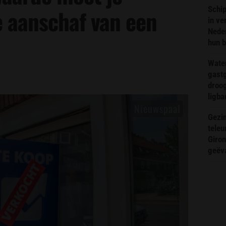
Schip
e aanschaf van een
in ve
Neder
hun 
Wate
gast
droog
ligba
Gezin
teleu
Giron
geëv