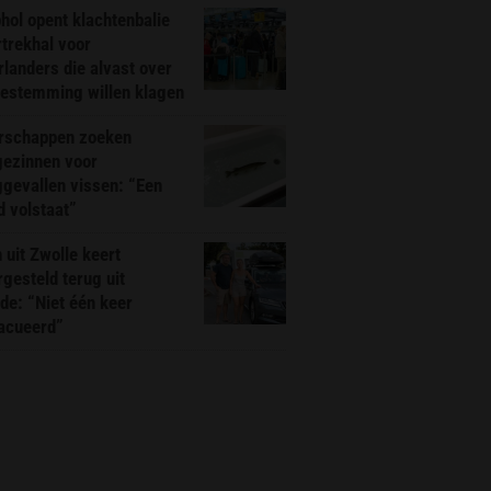
hol opent klachtenbalie
rtrekhal voor
landers die alvast over
bestemming willen klagen
rschappen zoeken
gezinnen voor
gevallen vissen: “Een
d volstaat”
 uit Zwolle keert
rgesteld terug uit
de: “Niet één keer
acueerd”