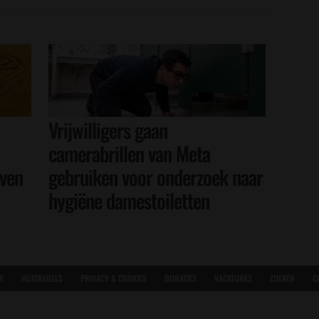
Vrijwilligers gaan
camerabrillen van Meta
even
gebruiken voor onderzoek naar
hygiëne damestoiletten
R
HUISREGELS
PRIVACY & COOKIES
DONATIES
VACATURES
ZOEKEN
C