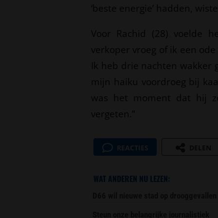
‘beste energie’ hadden, wis
Voor Rachid (28) voelde het
verkoper vroeg of ik een ode 
Ik heb drie nachten wakker 
mijn haiku voordroeg bij kaar
was het moment dat hij zei:
vergeten.”
REACTIES
DELEN
WAT ANDEREN NU LEZEN:
D66 wil nieuwe stad op drooggevallen
Steun onze belangrijke journalistiek