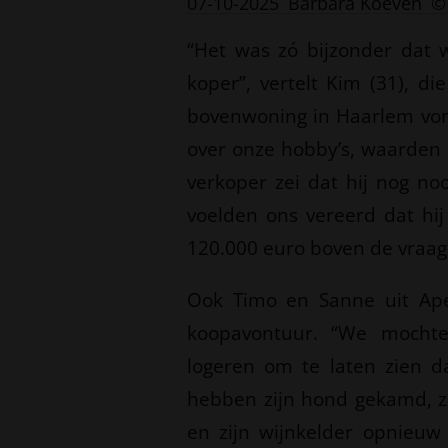
07-10-2025
Barbara Koeven
©
“Het was zó bijzonder dat
koper”, vertelt Kim (31), d
bovenwoning in Haarlem vo
over onze hobby’s, waarden 
verkoper zei dat hij nog n
voelden ons vereerd dat hij
120.000 euro boven de vraagp
Ook Timo en Sanne uit Ape
koopavontuur. “We mocht
logeren om te laten zien d
hebben zijn hond gekamd, z
en zijn wijnkelder opnieuw 