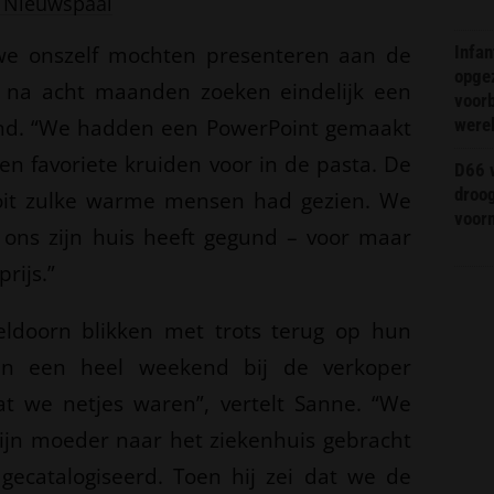
 Nieuwspaal
 we onszelf mochten presenteren aan de
Infa
opge
ie na acht maanden zoeken eindelijk een
voorb
nd. “We hadden een PowerPoint gemaakt
were
en favoriete kruiden voor in de pasta. De
D66 w
droo
ooit zulke warme mensen had gezien. We
voorm
 ons zijn huis heeft gegund – voor maar
rijs.”
ldoorn blikken met trots terug op hun
en een heel weekend bij de verkoper
at we netjes waren”, vertelt Sanne. “We
ijn moeder naar het ziekenhuis gebracht
gecatalogiseerd. Toen hij zei dat we de