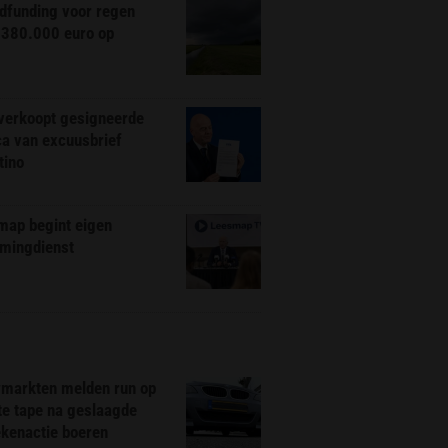
dfunding voor regen
 380.000 euro op
 verkoopt gesigneerde
ca van excuusbrief
tino
map begint eigen
amingdienst
markten melden run op
te tape na geslaagde
ekenactie boeren