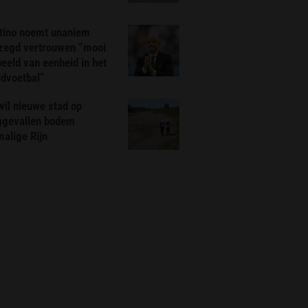
ntino noemt unaniem
zegd vertrouwen “mooi
eeld van eenheid in het
ldvoetbal”
il nieuwe stad op
ggevallen bodem
alige Rijn