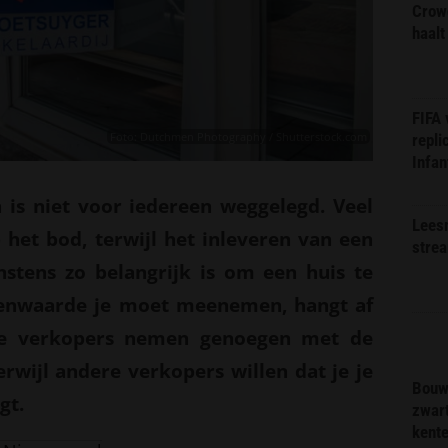
Crow
haalt
FIFA
Foto: Dutchmen Photography / Shutterstock.com
repli
Infan
 is niet voor iedereen weggelegd. Veel
Lees
 het bod, terwijl het inleveren van een
stre
nstens zo belangrijk is om een huis te
enwaarde je moet meenemen, hangt af
e verkopers nemen genoegen met de
erwijl andere verkopers willen dat je je
Bouw
gt.
zwar
kent