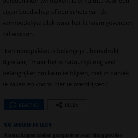
persoonlijker wil maken, is er ruimte voor een
eigen boodschap of een schets van de
vermoedelijke plek waar het lichaam gevonden
zal worden.
“Een noodpakket is belangrijk”, benadrukt
Bijzelaar, “maar het is natuurlijk nog veel
belangrijker om kalm te blijven, niet in paniek
te raken en vooral niet te overdrijven.”
REACTIES
DELEN
WAT ANDEREN NU LEZEN:
Waterschappen zoeken gastgezinnen voor drooggevallen