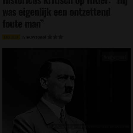
was eigenlijk een ontzettend
foute man”
Nieuwspaal
EXCLUSIEF
Foto: Bundesarchiv / Wiki Commons CC BY-SA 3.0 de