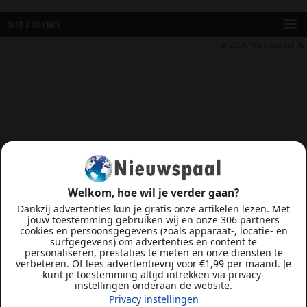
INFO & CONTACT
© 2026
Nieuwspaal
Welkom, hoe wil je verder gaan?
Dankzij advertenties kun je gratis onze artikelen lezen. Met
jouw toestemming gebruiken wij en onze 306 partners
cookies en persoonsgegevens (zoals apparaat-, locatie- en
surfgegevens) om advertenties en content te
personaliseren, prestaties te meten en onze diensten te
verbeteren. Of lees advertentievrij voor €1,99 per maand. Je
kunt je toestemming altijd intrekken via privacy-
instellingen onderaan de website.
Privacy instellingen