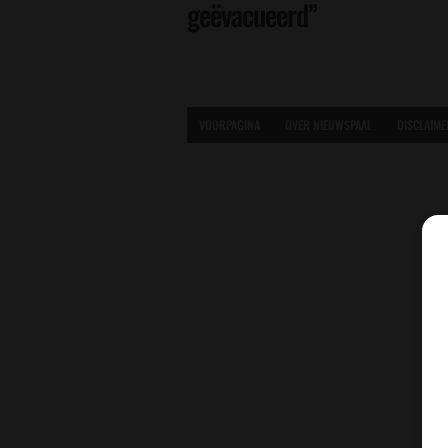
geëvacueerd”
VOORPAGINA
OVER NIEUWSPAAL
DISCLAIME