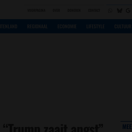
VOORPAGINA
OVER
DONEREN
CONTACT
ITENLAND
REGIONAAL
ECONOMIE
LIFESTYLE
CULTUUR
: “Trump zaait angst”
MEE