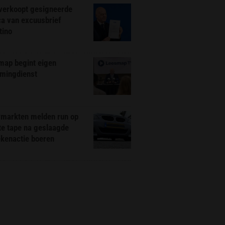
 verkoopt gesigneerde
ca van excuusbrief
tino
map begint eigen
amingdienst
markten melden run op
te tape na geslaagde
ekenactie boeren