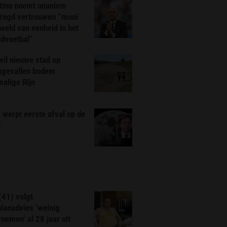
ntino noemt unaniem
zegd vertrouwen “mooi
eeld van eenheid in het
ldvoetbal”
il nieuwe stad op
ggevallen bodem
alige Rijn
werpt eerste afval op de
n
(41) volgt
planadvies ‘weinig
nemen’ al 28 jaar uit