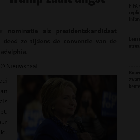
FIFA
repli
Infan
ar nominatie als presidentskandidaat
Lees
at deed ze tijdens de conventie van de
stre
ladelphia.
© Nieuwspaal
Bouw
zwar
zei
kent
van
als
et.
eur
ld.