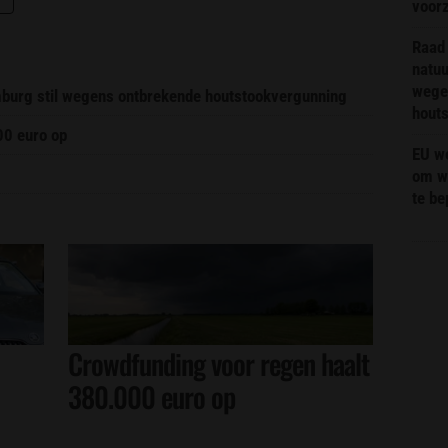
voor
Raad 
natuu
wege
imburg stil wegens ontbrekende houtstookvergunning
hout
00 euro op
EU we
om wi
te b
Crowdfunding voor regen haalt
380.000 euro op