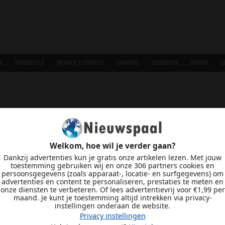
R
HUISREGELS
PRIVACY & COOKIES
DONATIES
VACATURES
ZOEKEN
C
Welkom, hoe wil je verder gaan?
Dankzij advertenties kun je gratis onze artikelen lezen. Met jouw
toestemming gebruiken wij en onze 306 partners cookies en
persoonsgegevens (zoals apparaat-, locatie- en surfgegevens) om
advertenties en content te personaliseren, prestaties te meten en
onze diensten te verbeteren. Of lees advertentievrij voor €1,99 per
maand. Je kunt je toestemming altijd intrekken via privacy-
instellingen onderaan de website.
Privacy instellingen