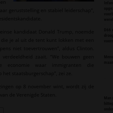
en
Infa
opge
aar geruststelling en stabiel leiderschap”,
voorb
esidentskandidate.
were
D66 w
keinse kandidaat Donald Trump, noemde
droo
die je al uit de tent kunt lokken met een
voorm
ens niet toevertrouwen”, aldus Clinton.
 verdeeldheid zaait. “We bouwen geen
Mens 
maa
e economie waar immigranten die
et staatsburgerschap”, zei ze.
iezingen op 8 november wint, wordt zij de
 van de Verenigde Staten.
Man 
hitte
onder