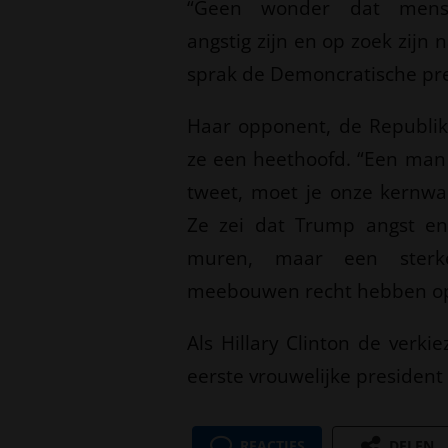
“Geen wonder dat mens
angstig zijn en op zoek zijn n
sprak de Demoncratische pr
Haar opponent, de Republi
ze een heethoofd. “Een man 
tweet, moet je onze kernwap
Ze zei dat Trump angst en
muren, maar een sterk
meebouwen recht hebben op h
Als Hillary Clinton de verk
eerste vrouwelijke president
REACTIES
DELEN