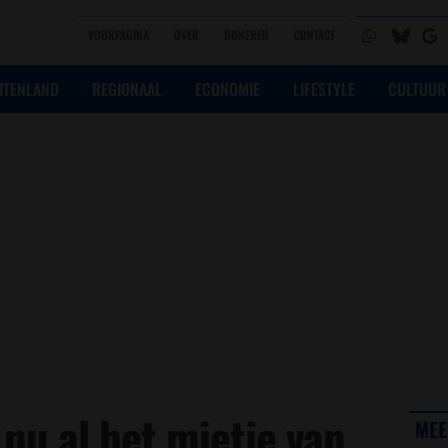
VOORPAGINA
OVER
DONEREN
CONTACT
ITENLAND
REGIONAAL
ECONOMIE
LIFESTYLE
CULTUUR
 nu al het mietje van
MEE