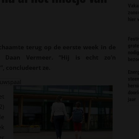
Vaka
zonsv
hier 
Festi
grote
chaamte terug op de eerste week in de
nodi
 Daan Vermeer. “Hij is echt zo’n
bezo
, concludeert ze.
Energ
steen
uwspaal
hern
doorl
et
jaar
2)
de
ek
er