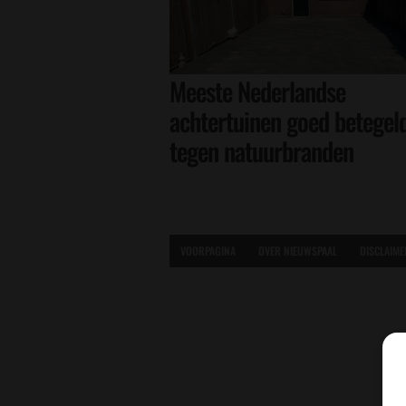
Meeste Nederlandse
achtertuinen goed betegel
tegen natuurbranden
VOORPAGINA
OVER NIEUWSPAAL
DISCLAIME