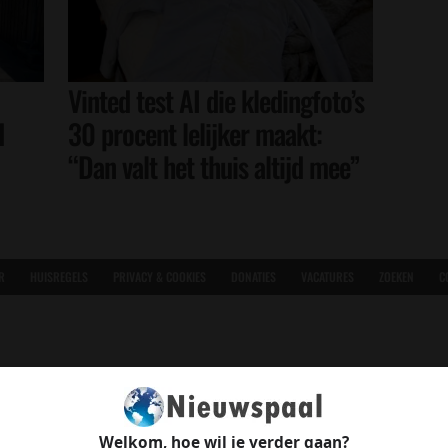
Vinted test AI die kledingfoto’s
d
30 procent lelijker maakt:
“Dan valt het thuis altijd mee”
R
HUISREGELS
PRIVACY & COOKIES
DONATIES
VACATURES
ZOEKEN
C
Welkom, hoe wil je verder gaan?