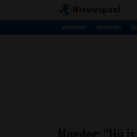
VOORPAGINA
BINNENLAND
BU
Moeder: “Hij is