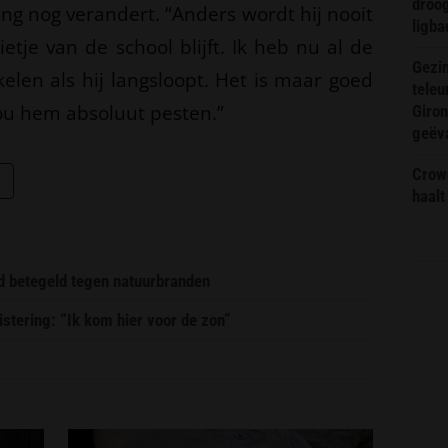
droog
ng nog verandert. “Anders wordt hij nooit
ligba
ietje van de school blijft. Ik heb nu al de
Gezin
elen als hij langsloopt. Het is maar goed
teleu
k zou hem absoluut pesten.”
Giron
geëv
Crow
haalt
d betegeld tegen natuurbranden
stering: “Ik kom hier voor de zon”