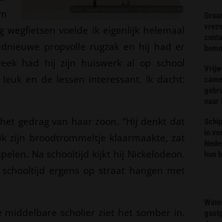
Foto: Syda Productions / Shutterstock.com
em
Graa
vreze
g wegfietsen voelde ik eigenlijk helemaal
conta
oednieuwe propvolle rugzak en hij had er
bemoe
eek had hij zijn huiswerk al op school
Vrijw
 leuk en de lessen interessant. Ik dacht:
came
gebr
naar 
 het gedrag van haar zoon. “Hij denkt dat
Schip
in ve
l ik zijn broodtrommeltje klaarmaakte, zat
Neder
pelen. Na schooltijd kijkt hij Nickelodeon.
hun 
schooltijd ergens op straat hangen met
Wate
middelbare scholier ziet het somber in.
gast