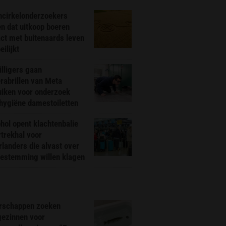
ncirkelonderzoekers
n dat uitkoop boeren
ct met buitenaards leven
ilijkt
illigers gaan
rabrillen van Meta
uiken voor onderzoek
hygiëne damestoiletten
hol opent klachtenbalie
rtrekhal voor
landers die alvast over
bestemming willen klagen
rschappen zoeken
gezinnen voor