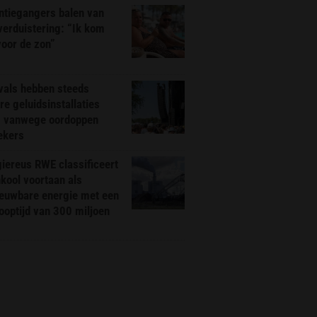
ntiegangers balen van
erduistering: “Ik kom
voor de zon”
vals hebben steeds
re geluidsinstallaties
g vanwege oordoppen
ekers
iereus RWE classificeert
kool voortaan als
ieuwbare energie met een
ooptijd van 300 miljoen