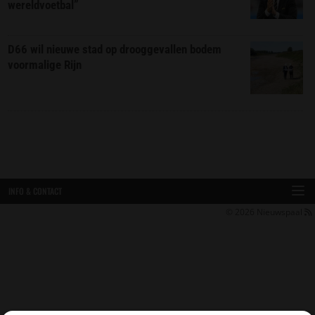
wereldvoetbal”
D66 wil nieuwe stad op drooggevallen bodem
voormalige Rijn
INFO & CONTACT
© 2026
Nieuwspaal