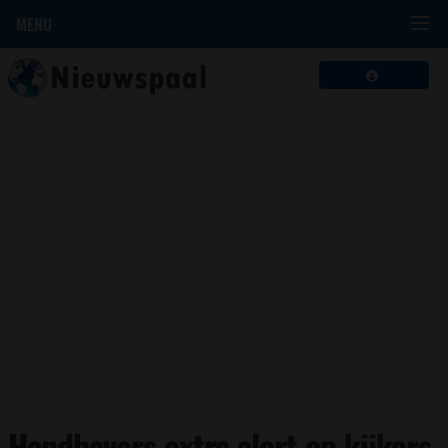
MENU
Handhavers extra alert op kijkers