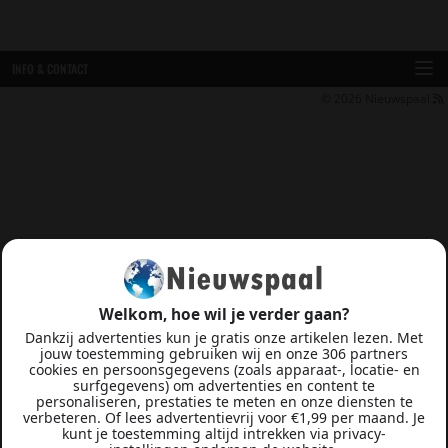
INFO & CONTACT
© 2026
Nieuwspaal
Welkom, hoe wil je verder gaan?
Dankzij advertenties kun je gratis onze artikelen lezen. Met
jouw toestemming gebruiken wij en onze 306 partners
cookies en persoonsgegevens (zoals apparaat-, locatie- en
surfgegevens) om advertenties en content te
personaliseren, prestaties te meten en onze diensten te
verbeteren. Of lees advertentievrij voor €1,99 per maand. Je
kunt je toestemming altijd intrekken via privacy-