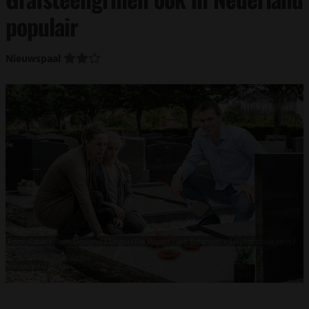
populair
Nieuwspaal
Foto: Patat / Twin Design / Margouillat Photo / Joe Belanger / Shutterstock.com /
Nieuwspaal