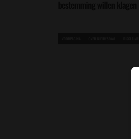
bestemming willen klagen
VOORPAGINA
OVER NIEUWSPAAL
DISCLAIME