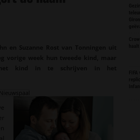
Gezin
teleu
Giron
geëv
Crow
haalt
hn en Suzanne Rost van Tonningen uit
eeg vorige week hun tweede kind, maar
het kind in te schrijven in het
FIFA
repli
Infan
Nieuwspaal
we
er
en
al