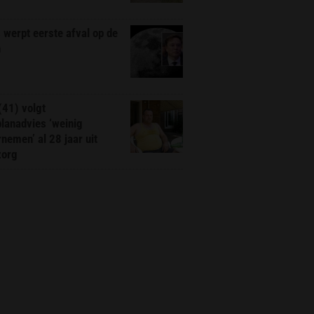
werpt eerste afval op de
n
(41) volgt
planadvies ‘weinig
nemen’ al 28 jaar uit
zorg