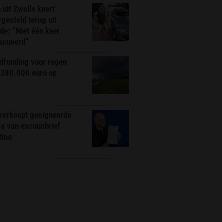
 uit Zwolle keert
rgesteld terug uit
de: “Niet één keer
acueerd”
dfunding voor regen
 380.000 euro op
 verkoopt gesigneerde
ca van excuusbrief
tino