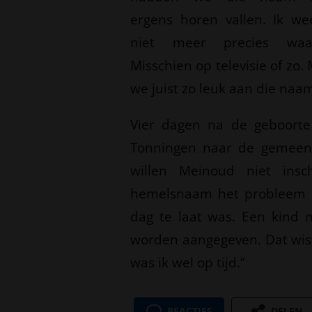
ergens horen vallen. Ik we
niet meer precies waa
Misschien op televisie of zo.
we juist zo leuk aan die naam
Vier dagen na de geboorte
Tonningen naar de gemeent
willen Meinoud niet insch
hemelsnaam het probleem i
dag te laat was. Een kind
worden aangegeven. Dat wist ik
was ik wel op tijd.”
REACTIES
DELEN