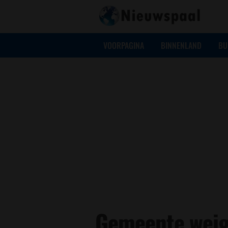
VOORPAGINA
BINNENLAND
BU
Gemeente weig