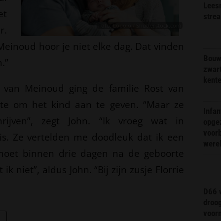
Lees
et
stre
Foto: Lopolo / Shutterstock.com
r.
 Meinoud hoor je niet elke dag. Dat vinden
Bouw
.”
zwar
kent
 van Meinoud ging de familie Rost van
e om het kind aan te geven. “Maar ze
Infa
rijven”, zegt John. “Ik vroeg wat in
opge
voorb
s. Ze vertelden me doodleuk dat ik een
were
 moet binnen drie dagen na de geboorte
 niet”, aldus John. “Bij zijn zusje Florrie
D66 w
droo
voorm