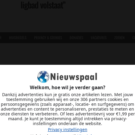
ligbad volstaat”
R
HUISREGELS
PRIVACY & COOKIES
DONATIES
VACATURES
ZOEKEN
C
Welkom, hoe wil je verder gaan?
Dankzij advertenties kun je gratis onze artikelen lezen. Met jouw
toestemming gebruiken wij en onze 306 partners cookies en
persoonsgegevens (zoals apparaat-, locatie- en surfgegevens) om
advertenties en content te personaliseren, prestaties te meten en
onze diensten te verbeteren. Of lees advertentievrij voor €1,99 per
maand. Je kunt je toestemming altijd intrekken via privacy-
instellingen onderaan de website.
Privacy instellingen