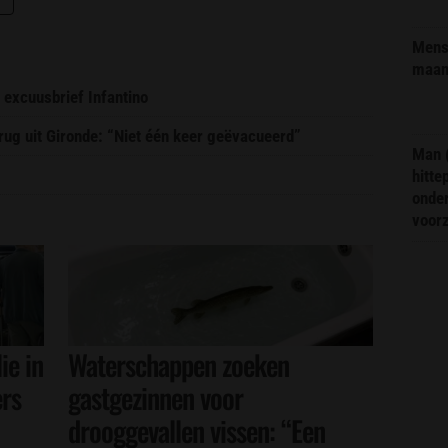
Mens 
maa
 excuusbrief Infantino
erug uit Gironde: “Niet één keer geëvacueerd”
Man 
hitte
onder
voor
ie in
Waterschappen zoeken
ers
gastgezinnen voor
drooggevallen vissen: “Een