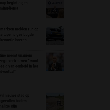
map begint eigen
amingdienst
markten melden run op
te tape na geslaagde
ekenactie boeren
ntino noemt unaniem
zegd vertrouwen “mooi
eeld van eenheid in het
ldvoetbal”
il nieuwe stad op
ggevallen bodem
alige Rijn