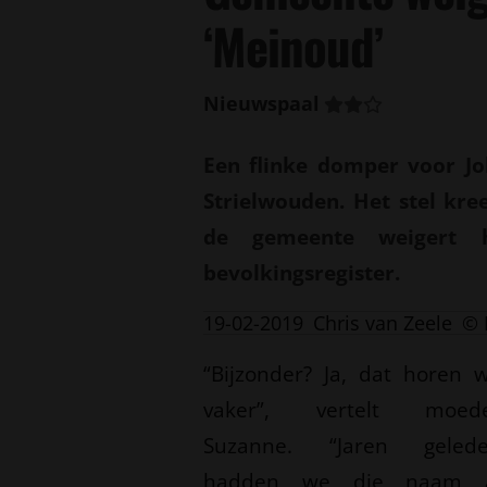
‘Meinoud’
Nieuwspaal
Een flinke domper voor Jo
Strielwouden. Het stel kr
de gemeente weigert 
bevolkingsregister.
19-02-2019
Chris van Zeele
© 
“Bijzonder? Ja, dat horen 
vaker”, vertelt moed
Suzanne. “Jaren geled
hadden we die naam 