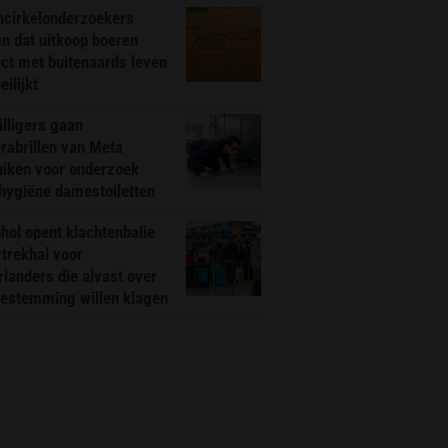
ncirkelonderzoekers
n dat uitkoop boeren
ct met buitenaards leven
ilijkt
illigers gaan
rabrillen van Meta
uiken voor onderzoek
hygiëne damestoiletten
hol opent klachtenbalie
rtrekhal voor
landers die alvast over
bestemming willen klagen