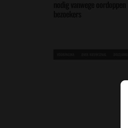
nodig vanwege oordoppen
bezoekers
VOORPAGINA
OVER NIEUWSPAAL
DISCLAIME