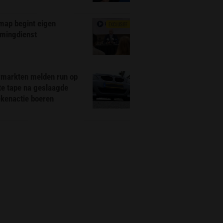
map begint eigen
EXCLUSIEF
amingdienst
markten melden run op
te tape na geslaagde
ekenactie boeren