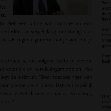
Wate
fta
gast
droog
st.
ligba
te Piet een uiting van racisme en een
Gezin
 verleden. De vergelijking met vla ligt dan
teleu
 vla als tegenargument laat je zien dat je
Giron
geëv
Crow
houdbaar is, valt volgens Nafta te bezien.
haalt
se koemelk en verdikkingsmiddelen. Het
legt de jurist uit. “Door toevoegingen kan
maar blanke vla is blank. Dat valt moeilijk
e Zwarte Piet-discussie naar voren brengt,
FIFA
 punt.”
repli
Infan