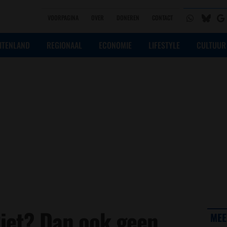
VOORPAGINA
OVER
DONEREN
CONTACT
ITENLAND
REGIONAAL
ECONOMIE
LIFESTYLE
CULTUUR
iet? Dan ook geen
MEE