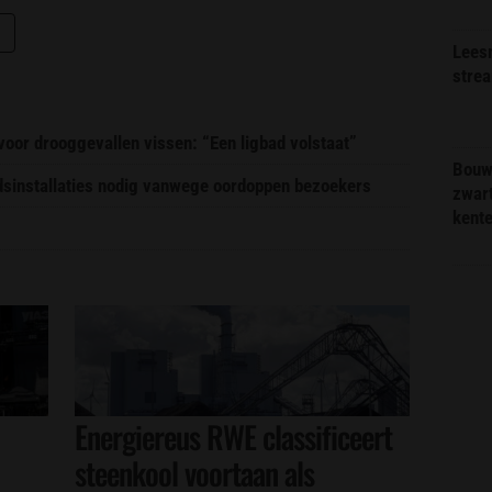
Lees
stre
or drooggevallen vissen: “Een ligbad volstaat”
Bouw
idsinstallaties nodig vanwege oordoppen bezoekers
zwar
kent
Energiereus RWE classificeert
steenkool voortaan als