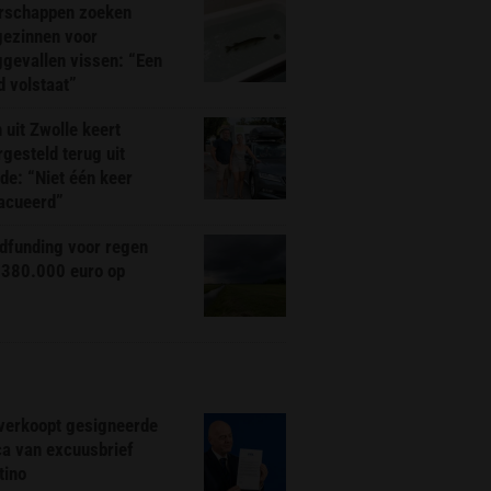
rschappen zoeken
gezinnen voor
gevallen vissen: “Een
d volstaat”
 uit Zwolle keert
rgesteld terug uit
de: “Niet één keer
acueerd”
dfunding voor regen
 380.000 euro op
 verkoopt gesigneerde
ca van excuusbrief
tino