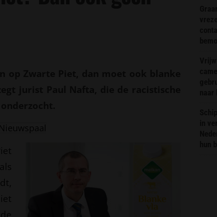
Graa
vreze
conta
bemoe
Vrijw
came
 op Zwarte Piet, dan moet ook blanke
gebr
gt jurist Paul Nafta, die de racistische
naar 
 onderzocht.
Schip
in ve
Nieuwspaal
Neder
hun 
iet
als
dt,
iet
de