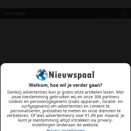
INFO & CONTACT
© 2026
Nieuwspaal
Welkom, hoe wil je verder gaan?
Dankzij advertenties kun je gratis onze artikelen lezen. Met
jouw toestemming gebruiken wij en onze 306 partners
cookies en persoonsgegevens (zoals apparaat-, locatie- en
surfgegevens) om advertenties en content te
personaliseren, prestaties te meten en onze diensten te
verbeteren. Of lees advertentievrij voor €1,99 per maand. Je
kunt je toestemming altijd intrekken via privacy-
instellingen onderaan de website.
Privacy instellingen