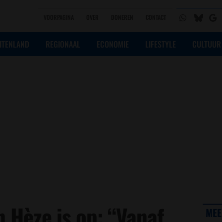
VOORPAGINA
OVER
DONEREN
CONTACT
ITENLAND
REGIONAAL
ECONOMIE
LIFESTYLE
CULTUUR
Hèze is op: “Vanaf
MEE