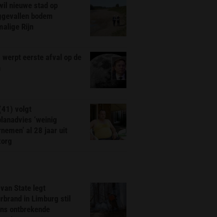
il nieuwe stad op
ggevallen bodem
alige Rijn
werpt eerste afval op de
n
(41) volgt
planadvies ‘weinig
nemen’ al 28 jaar uit
zorg
van State legt
rbrand in Limburg stil
ns ontbrekende