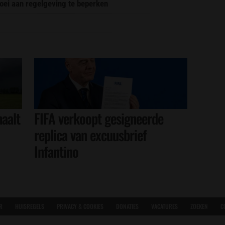
oei aan regelgeving te beperken
aalt
FIFA verkoopt gesigneerde
replica van excuusbrief
Infantino
R
HUISREGELS
PRIVACY & COOKIES
DONATIES
VACATURES
ZOEKEN
C