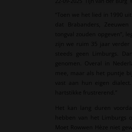
22-09-2025
Tijn van der Burg
“Toen we het lied in 1990 u
dat Brabanders, Zeeuwen 
tongval zouden opgeven”, leg
zijn we ruim 35 jaar verde
steeds geen Limburgs. Dan
genomen. Overal in Nederl
mee, maar als het puntje bi
vast aan hun eigen dialect.
hartstikke frustrerend.”
Het kan lang duren voorda
hebben van het Limburgs om
Moet Rowwen Hèze niet gew