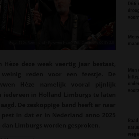
D66 w
droo
voorm
Mens 
Foto: TEDx Roermond / Rowwen Heze / Wiki Commons CC BY 2.0
maa
Hèze deze week veertig jaar bestaat,
Man 
weinig reden voor een feestje. De
hitte
wen Hèze namelijk vooral pijnlijk
onder
voor
m iedereen in Holland Limburgs te laten
eslaagd. De zeskoppige band heeft er naar
 pest in dat er in Nederland anno 2025
Raad 
en dan Limburgs worden gesproken.
natuu
wege