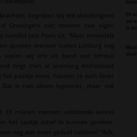
© Nieuwspaal
hout
itbrachten, begrepen wij ook dondersgoed
EU we
om wi
of Groningers niet meteen hun eigen
te b
t bandlid Jack Poels uit. “Maar inmiddels
r en spreken mensen buiten Limburg nog
Maas 
plaat
 voelen wij ons als band niet serieus
and zingt men al jarenlang enthousiast
j het paaltje komt, houden ze toch liever
 Dat is niet alleen hypocriet, maar ook
t 18 miljoen mensen voldoende kennis
 het taaltje actief te kunnen spreken.
oon nog wat meer geduld hebben? “Ach,