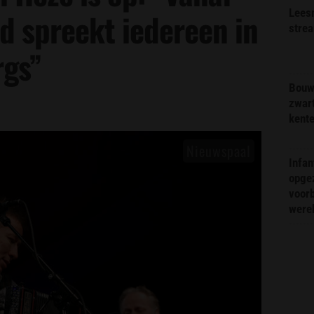
Lees
 spreekt iedereen in
stre
rgs”
Bouw
zwar
kent
Infa
opge
voorb
were