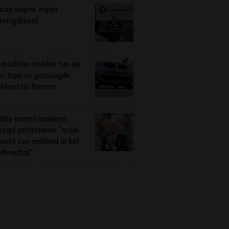
map begint eigen
amingdienst
markten melden run op
te tape na geslaagde
ekenactie boeren
ntino noemt unaniem
zegd vertrouwen “mooi
eeld van eenheid in het
ldvoetbal”