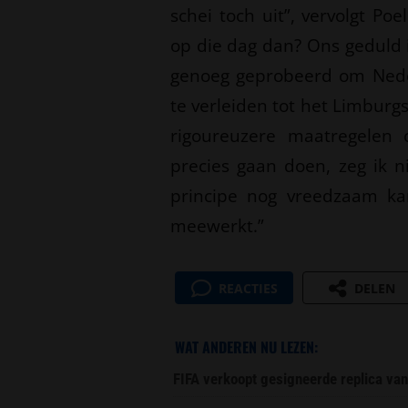
schei toch uit”, vervolgt Po
op die dag dan? Ons geduld 
genoeg geprobeerd om Neder
te verleiden tot het Limburgs
rigoureuzere maatregelen
precies gaan doen, zeg ik n
principe nog vreedzaam ka
meewerkt.”
REACTIES
DELEN
WAT ANDEREN NU LEZEN:
FIFA verkoopt gesigneerde replica van