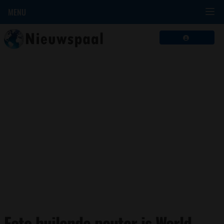
MENU
Foto huilende peuter is World