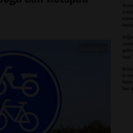
Graa
vreze
conta
bemoe
Vrijw
came
gebr
naar 
Schip
in ve
Neder
hun 