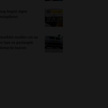
map begint eigen
EXCLUSIEF
amingdienst
markten melden run op
te tape na geslaagde
ekenactie boeren