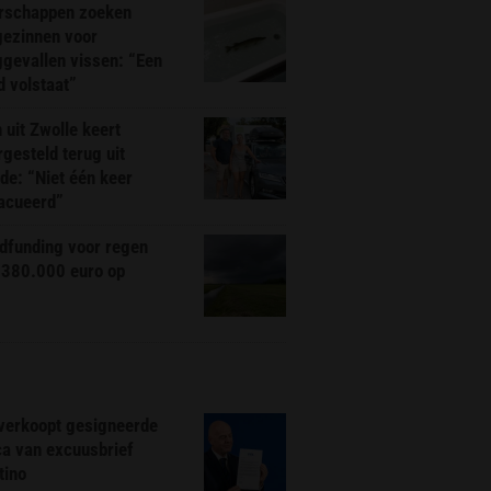
rschappen zoeken
gezinnen voor
gevallen vissen: “Een
d volstaat”
 uit Zwolle keert
rgesteld terug uit
de: “Niet één keer
acueerd”
dfunding voor regen
 380.000 euro op
 verkoopt gesigneerde
ca van excuusbrief
tino