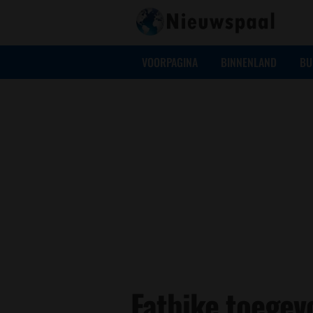
VOORPAGINA
BINNENLAND
BU
Fatbike toegev