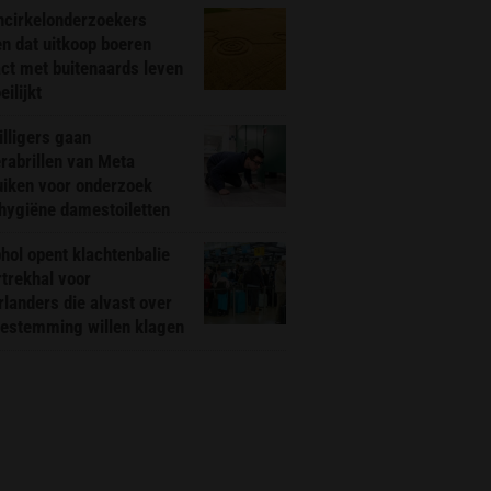
ncirkelonderzoekers
n dat uitkoop boeren
ct met buitenaards leven
ilijkt
illigers gaan
rabrillen van Meta
uiken voor onderzoek
hygiëne damestoiletten
hol opent klachtenbalie
rtrekhal voor
landers die alvast over
bestemming willen klagen