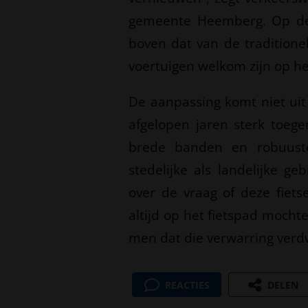
gemeente Heemberg. Op de 
boven dat van de traditione
voertuigen welkom zijn op he
De aanpassing komt niet uit
afgelopen jaren sterk toeg
brede banden en robuuste 
stedelijke als landelijke g
over de vraag of deze fiets
altijd op het fietspad moch
men dat die verwarring verdw
REACTIES
DELEN