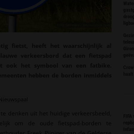
Wate
gast
droog
ligba
Foto: Jarretera / Shutterstock.com
Gezin
teleu
ig fietst, heeft het waarschijnlijk al
Giron
lauwe verkeersbord dat een fietspad
geëv
ort ook het symbool van een fatbike.
Crow
haalt
gemeenten hebben de borden inmiddels
Nieuwspaal
 te denken uit het huidige verkeersbeeld,
FIFA
lijk om de oude fietspad-borden te
repli
Infan
ethouder Freek Pijniger van de Gelderse