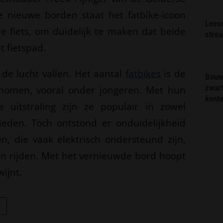
nieuwe borden staat het fatbike-icoon
Lees
le fiets, om duidelijk te maken dat beide
stre
t fietspad.
 de lucht vallen. Het aantal
fatbikes
is de
Bouw
zwar
enomen, vooral onder jongeren. Met hun
kent
uitstraling zijn ze populair in zowel
ebieden. Toch ontstond er onduidelijkheid
en, die vaak elektrisch ondersteund zijn,
ten rijden. Met het vernieuwde bord hoopt
ijnt.