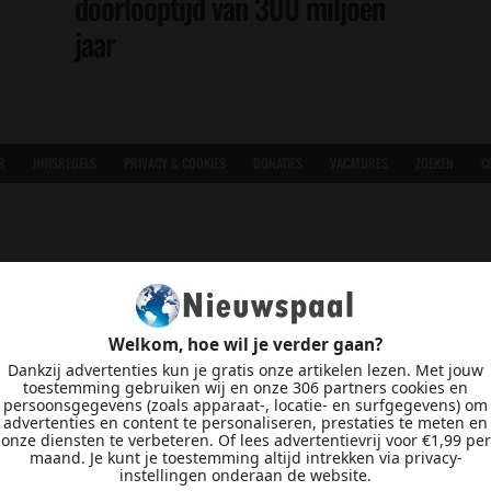
doorlooptijd van 300 miljoen
jaar
R
HUISREGELS
PRIVACY & COOKIES
DONATIES
VACATURES
ZOEKEN
C
Welkom, hoe wil je verder gaan?
Dankzij advertenties kun je gratis onze artikelen lezen. Met jouw
toestemming gebruiken wij en onze 306 partners cookies en
persoonsgegevens (zoals apparaat-, locatie- en surfgegevens) om
advertenties en content te personaliseren, prestaties te meten en
onze diensten te verbeteren. Of lees advertentievrij voor €1,99 per
maand. Je kunt je toestemming altijd intrekken via privacy-
instellingen onderaan de website.