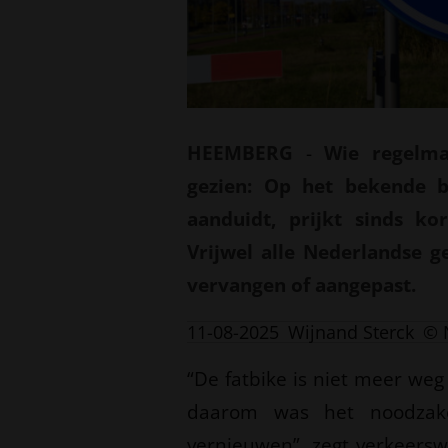
HEEMBERG
-
Wie regelmat
gezien: Op het bekende b
aanduidt, prijkt sinds k
Vrijwel alle Nederlandse 
vervangen of aangepast.
11-08-2025
Wijnand Sterck
© 
“De fatbike is niet meer weg
daarom was het noodzake
vernieuwen”, zegt verkeersw