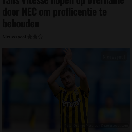
door NEC om proflicentie te
behouden
Nieuwspaal
Foto: Orange Pictures / Shutterstock.com