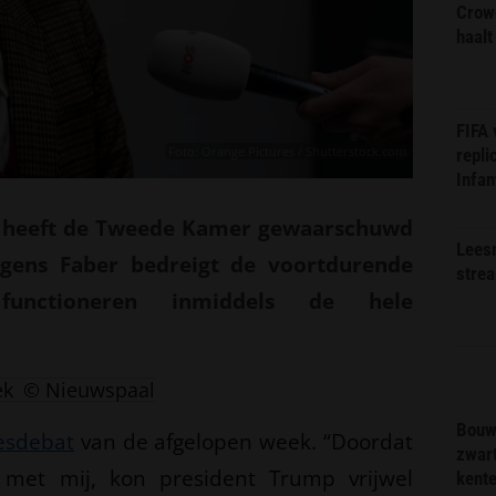
Crow
haalt
FIFA
Foto: Orange Pictures / Shutterstock.com
repli
Infan
r heeft de Tweede Kamer gewaarschuwd
Lees
olgens Faber bedreigt de voortdurende
stre
functioneren inmiddels de hele
ek
© Nieuwspaal
Bouw
jesdebat
van de afgelopen week. “Doordat
zwar
met mij, kon president Trump vrijwel
kent