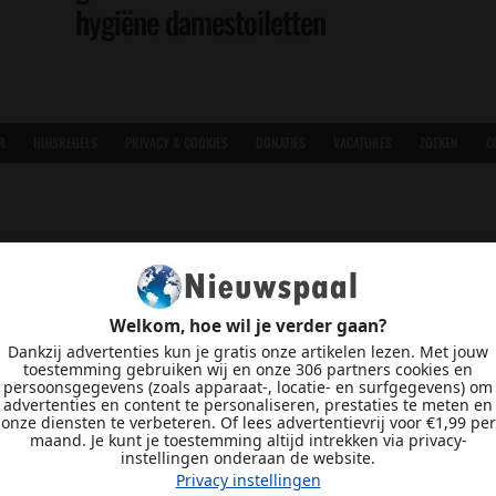
hygiëne damestoiletten
R
HUISREGELS
PRIVACY & COOKIES
DONATIES
VACATURES
ZOEKEN
C
Welkom, hoe wil je verder gaan?
Dankzij advertenties kun je gratis onze artikelen lezen. Met jouw
toestemming gebruiken wij en onze 306 partners cookies en
persoonsgegevens (zoals apparaat-, locatie- en surfgegevens) om
advertenties en content te personaliseren, prestaties te meten en
onze diensten te verbeteren. Of lees advertentievrij voor €1,99 per
maand. Je kunt je toestemming altijd intrekken via privacy-
instellingen onderaan de website.
Privacy instellingen