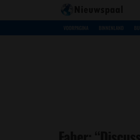
VOORPAGINA
BINNENLAND
BU
Faber: “Discus