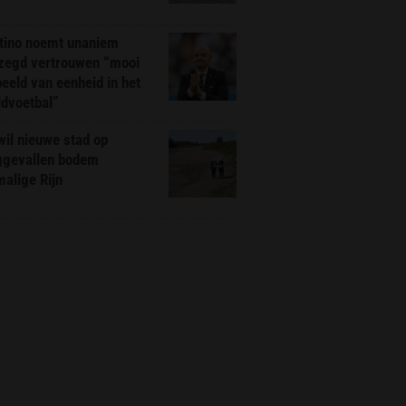
ntino noemt unaniem
zegd vertrouwen “mooi
eeld van eenheid in het
ldvoetbal”
il nieuwe stad op
ggevallen bodem
alige Rijn