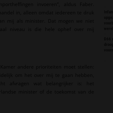
portheffingen invoeren”, aldus Faber.
dhandel in, alleen omdat iedereen te druk
Infa
opge
an mij als minister. Dat mogen we niet
voorb
al niveau is die hele ophef over mij
were
D66 w
droo
voorm
Kamer andere prioriteiten moet stellen:
eidelijk om het over mij te gaan hebben,
 afvragen wat belangrijker is: het
rlandse minister of de toekomst van de