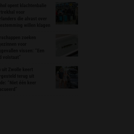
hol opent klachtenbalie
rtrekhal voor
landers die alvast over
bestemming willen klagen
rschappen zoeken
gezinnen voor
gevallen vissen: “Een
d volstaat”
 uit Zwolle keert
rgesteld terug uit
de: “Niet één keer
acueerd”