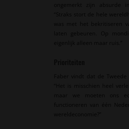
ongemerkt zijn absurde im
“Straks stort de hele werel
was met het bekritiseren v
laten gebeuren. Op mondia
eigenlijk alleen maar ruis.”
Prioriteiten
Faber vindt dat de Tweede 
“Het is misschien heel verl
maar we moeten ons echt
functioneren van één Nede
wereldeconomie?”