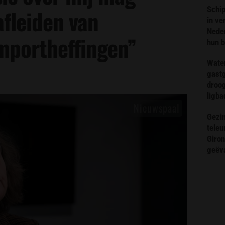
Schip
afleiden van
in ve
Neder
mportheffingen”
hun 
Wate
gast
droog
ligba
Gezin
teleu
Giron
geëv