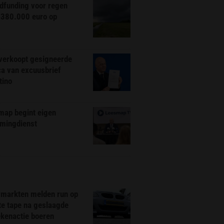
dfunding voor regen
 380.000 euro op
 verkoopt gesigneerde
ca van excuusbrief
tino
map begint eigen
amingdienst
markten melden run op
te tape na geslaagde
ekenactie boeren