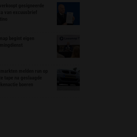
 verkoopt gesigneerde
ca van excuusbrief
tino
map begint eigen
amingdienst
markten melden run op
te tape na geslaagde
ekenactie boeren