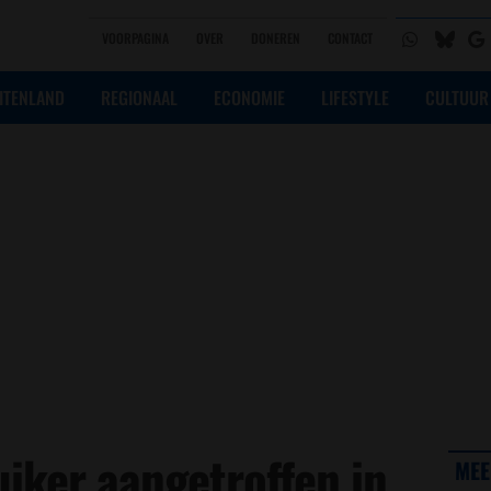
VOORPAGINA
OVER
DONEREN
CONTACT
ITENLAND
REGIONAAL
ECONOMIE
LIFESTYLE
CULTUUR
uiker aangetroffen in
MEE