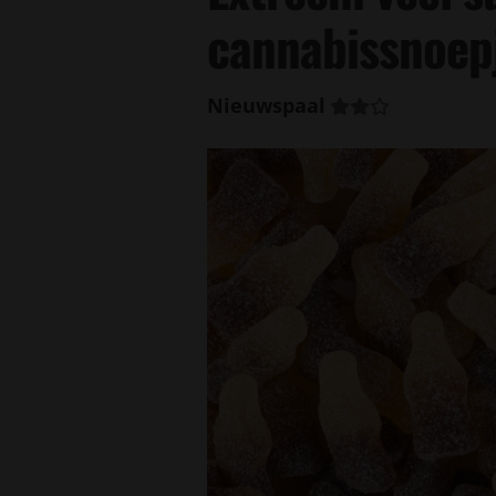
cannabissnoepj
Nieuwspaal