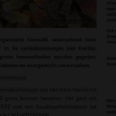
Infa
opge
voorb
were
Foto: Philipp Gurov / Shutterstock.com
D66 w
droo
rganisatie ConsuNL waarschuwt voor
voorm
r in de cannabissnoepjes van Haribo.
grote hoeveelheden worden gegeten,
Mens 
maa
 diabetes en overgewicht veroorzaken.
 Nieuwspaal
 cannabissnoepjes van het merk Haribo tot
00 gram kunnen bevatten. Het gaat om
Man 
 F!ZZ met een houdbaarheidsdatum tot
hitte
onder
e is L341-4002307906.