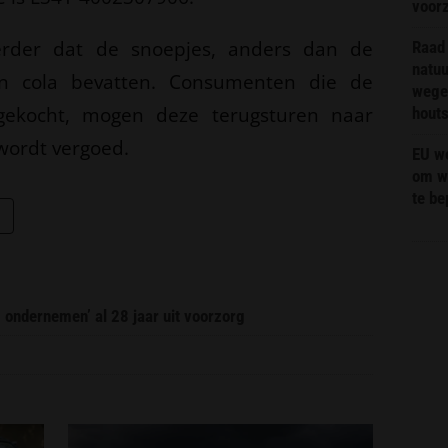
voor
verder dat de snoepjes, anders dan de
Raad 
natuu
en cola bevatten. Consumenten die de
wege
gekocht, mogen deze terugsturen naar
hout
wordt vergoed.
EU we
om wi
te b
g ondernemen’ al 28 jaar uit voorzorg