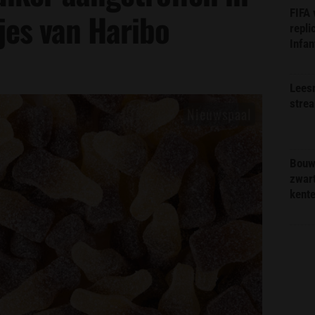
FIFA
es van Haribo
repli
Infan
Lees
stre
Bouw
zwar
kent