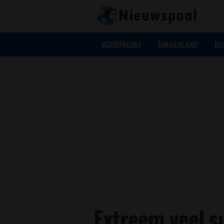
VOORPAGINA
BINNENLAND
BU
Extreem veel s