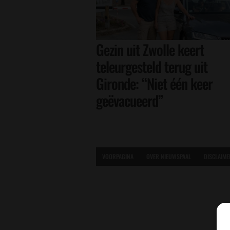
Gezin uit Zwolle keert
teleurgesteld terug uit
Gironde: “Niet één keer
geëvacueerd”
VOORPAGINA
OVER NIEUWSPAAL
DISCLAIME