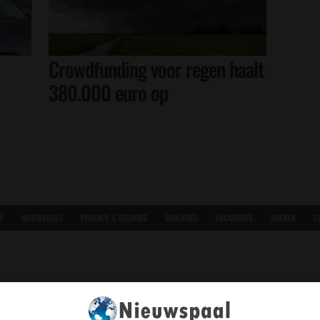
Crowdfunding voor regen haalt
380.000 euro op
R
HUISREGELS
PRIVACY & COOKIES
DONATIES
VACATURES
ZOEKEN
C