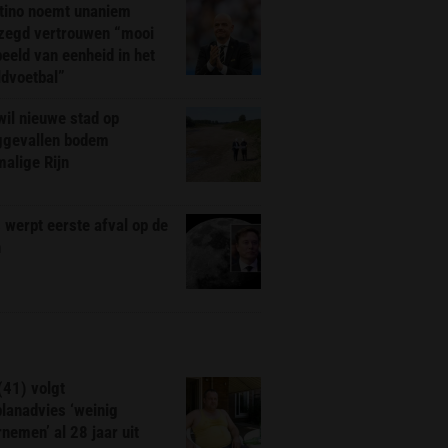
ntino noemt unaniem
zegd vertrouwen “mooi
eeld van eenheid in het
ldvoetbal”
il nieuwe stad op
ggevallen bodem
alige Rijn
werpt eerste afval op de
n
(41) volgt
planadvies ‘weinig
nemen’ al 28 jaar uit