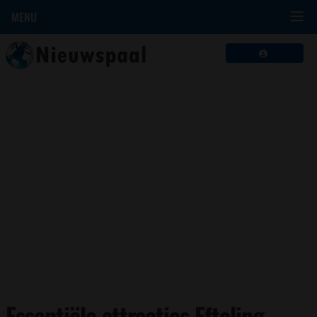
MENU
Essentiële attracties Efteling