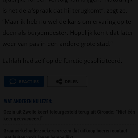
is het de afspraak dat hij terugkomt”, zegt ze.
“Maar ik heb nu wel de kans om ervaring op te
doen als burgemeester. Hopelijk komt dat later
weer van pas in een andere grote stad.”
Lahlah had zelf op de functie gesolliciteerd.
REACTIES
DELEN
WAT ANDEREN NU LEZEN:
Gezin uit Zwolle keert teleurgesteld terug uit Gironde: “Niet één
keer geëvacueerd”
Graancirkelonderzoekers vrezen dat uitkoop boeren contact
met buitenaards leven bemoeilijkt