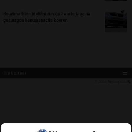
Bouwmarkten melden run op zwarte tape na
geslaagde kentekenactie boeren
INFO & CONTACT
© 2026
Nieuwspaal