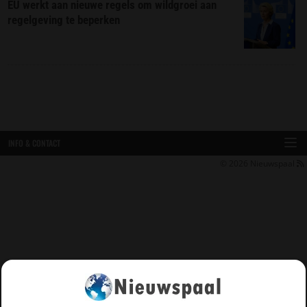
EU werkt aan nieuwe regels om wildgroei aan
regelgeving te beperken
INFO & CONTACT
© 2026
Nieuwspaal