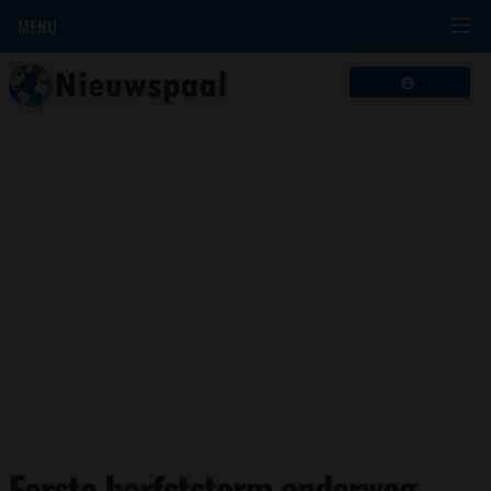
MENU
Eerste herfststorm onderweg