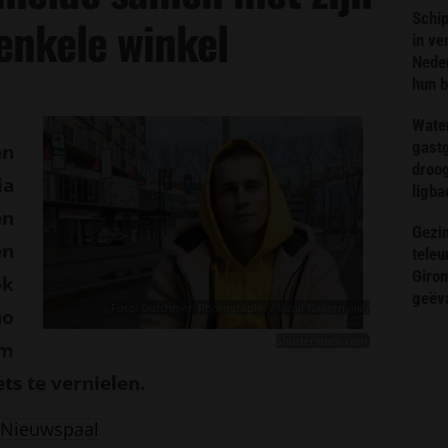
Schip
enkele winkel
in ve
Neder
hun 
Wate
gast
en
droog
ia
ligba
en
Gezin
en
teleu
Giron
ok
geëv
Foto: Dutchmen Photography / Vasyl Nagernyak /
no
Shutterstock.com
om
ts te vernielen.
Nieuwspaal