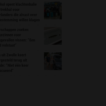
hol opent klachtenbalie
rtrekhal voor
landers die alvast over
bestemming willen klagen
rschappen zoeken
gezinnen voor
gevallen vissen: “Een
d volstaat”
 uit Zwolle keert
rgesteld terug uit
de: “Niet één keer
acueerd”