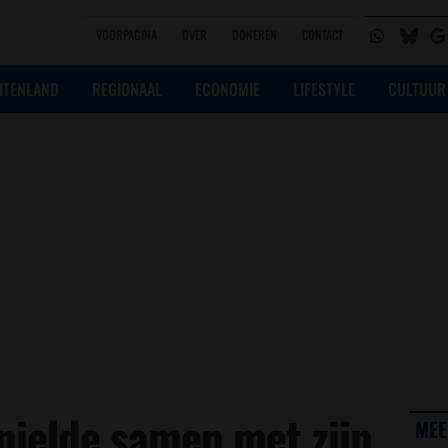
VOORPAGINA
OVER
DONEREN
CONTACT
ITENLAND
REGIONAAL
ECONOMIE
LIFESTYLE
CULTUUR
rnielde samen met zijn
MEE