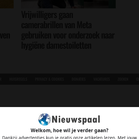
Vrijwilligers gaan
camerabrillen van Meta
even
gebruiken voor onderzoek naar
hygiëne damestoiletten
R
HUISREGELS
PRIVACY & COOKIES
DONATIES
VACATURES
ZOEKEN
C
Welkom, hoe wil je verder gaan?
Dankzij advertenties kun je gratis onze artikelen lezen. Met jouw