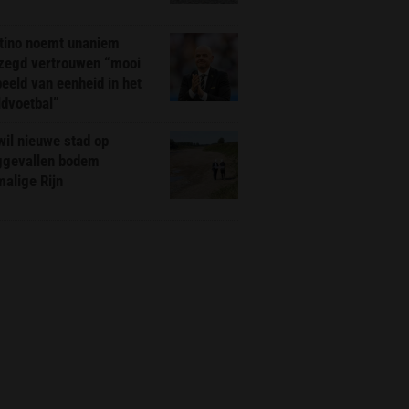
ntino noemt unaniem
zegd vertrouwen “mooi
eeld van eenheid in het
ldvoetbal”
il nieuwe stad op
ggevallen bodem
alige Rijn