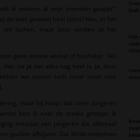
Crow
heb ik meteen al mijn vrienden geappt”,
haalt
s wij de boel gewoon heel laten? Nou, in het
 om lachen, maar later vonden ze het
FIFA
repli
Infan
pten geen enkele winkel of bushokje. “Als
 dan zie je dat alles nog heel is. Ja, daar
Lees
 hebben we samen toch maar mooi voor
stre
j.
dering, maar hij hoopt dat meer jongeren
Daarom ben ik naar de media gestapt. Ik
Bouw
ging ontstaat van jongeren die allemaal
zwar
 spullen afblijven. Dat klinkt misschien
kent