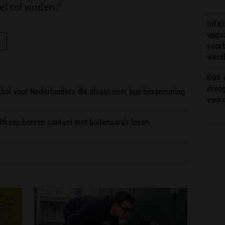
el tof vinden.”
Infa
opge
voorb
were
D66 w
droo
ekhal voor Nederlanders die alvast over hun bestemming
voorm
itkoop boeren contact met buitenaards leven