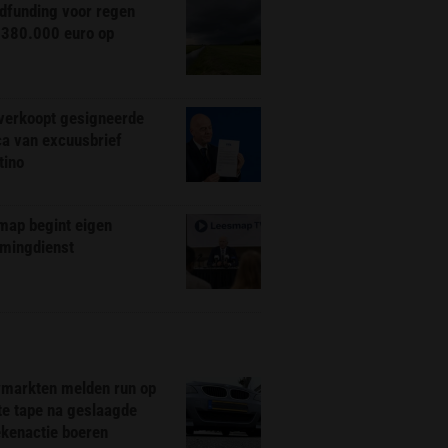
dfunding voor regen
 380.000 euro op
 verkoopt gesigneerde
ca van excuusbrief
tino
map begint eigen
amingdienst
markten melden run op
te tape na geslaagde
ekenactie boeren