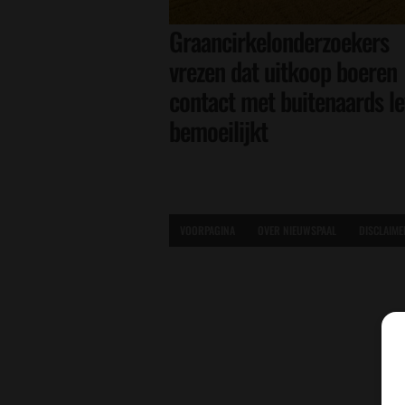
Graancirkelonderzoekers
vrezen dat uitkoop boeren
contact met buitenaards l
bemoeilijkt
VOORPAGINA
OVER NIEUWSPAAL
DISCLAIME