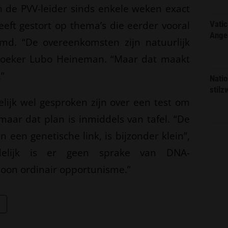
 de PVV-leider sinds enkele weken exact
eeft gestort op thema’s die eerder vooral
Vatic
Ange
md. “De overeenkomsten zijn natuurlijk
rzoeker Lubo Heineman. “Maar dat maakt
”
Natio
stilz
ijk wel gesproken zijn over een test om
 maar dat plan is inmiddels van tafel. “De
n een genetische link, is bijzonder klein”,
delijk is er geen sprake van DNA-
oon ordinair opportunisme.”