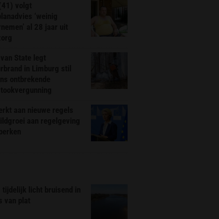
(41) volgt
planadvies ‘weinig
nemen’ al 28 jaar uit
zorg
van State legt
rbrand in Limburg stil
ns ontbrekende
stookvergunning
rkt aan nieuwe regels
ldgroei aan regelgeving
eperken
tijdelijk licht bruisend in
s van plat