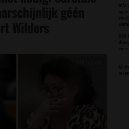
Infa
arschijnlijk géén
opge
voorb
rt Wilders
were
D66 w
droo
voorm
Mens 
maa