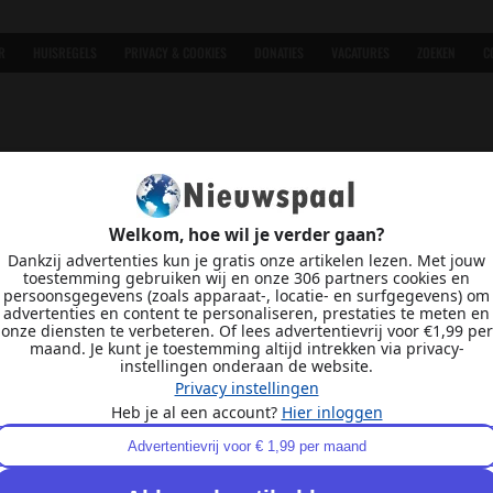
R
HUISREGELS
PRIVACY & COOKIES
DONATIES
VACATURES
ZOEKEN
C
Welkom, hoe wil je verder gaan?
Dankzij advertenties kun je gratis onze artikelen lezen. Met jouw
toestemming gebruiken wij en onze 306 partners cookies en
persoonsgegevens (zoals apparaat-, locatie- en surfgegevens) om
advertenties en content te personaliseren, prestaties te meten en
onze diensten te verbeteren. Of lees advertentievrij voor €1,99 per
maand. Je kunt je toestemming altijd intrekken via privacy-
instellingen onderaan de website.
Privacy instellingen
Heb je al een account?
Hier inloggen
Advertentievrij voor € 1,99 per maand