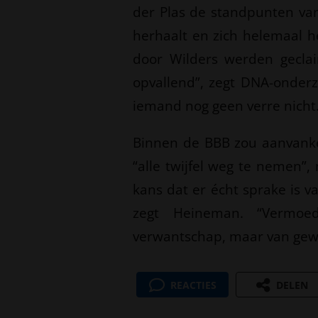
der Plas de standpunten van
herhaalt en zich helemaal h
door Wilders werden geclai
opvallend”, zegt DNA-onde
iemand nog geen verre nicht.
Binnen de BBB zou aanvankel
“alle twijfel weg te nemen”,
kans dat er écht sprake is va
zegt Heineman. “Vermoe
verwantschap, maar van gew
REACTIES
DELEN