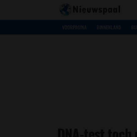
VOORPAGINA
BINNENLAND
BU
DNA-test toch 