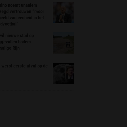
ntino noemt unaniem
zegd vertrouwen “mooi
eeld van eenheid in het
ldvoetbal”
il nieuwe stad op
ggevallen bodem
alige Rijn
werpt eerste afval op de
n