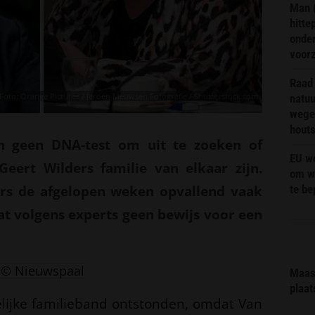
Man 
hitte
onder
voor
Raad 
Foto: Orange Pictures / Jeroen Meuwsen Fotografie / Shutterstock.com
natuu
wege
hout
h geen DNA-test om uit te zoeken of
EU we
Geert Wilders familie van elkaar zijn.
om wi
ers de afgelopen weken opvallend vaak
te b
dat volgens experts geen bewijs voor een
© Nieuwspaal
Maas 
plaat
lijke familieband ontstonden, omdat Van