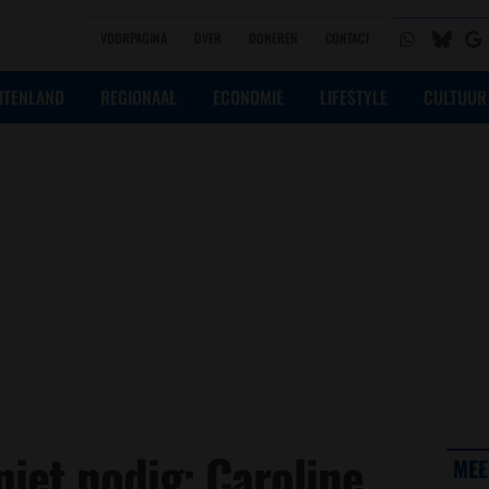
VOORPAGINA
OVER
DONEREN
CONTACT
ITENLAND
REGIONAAL
ECONOMIE
LIFESTYLE
CULTUUR
niet nodig: Caroline
MEE