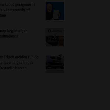
 verkoopt gesigneerde
ca van excuusbrief
tino
map begint eigen
amingdienst
markten melden run op
te tape na geslaagde
ekenactie boeren