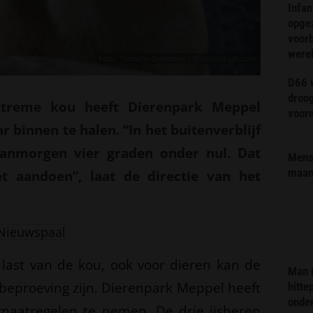
Infa
opge
voorb
were
Foto: Timothy Donohue / Shutterstock.com
D66 w
droo
treme kou heeft Dierenpark Meppel
voorm
r binnen te halen. “In het buitenverblijf
vanmorgen vier graden onder nul. Dat
Mens 
maa
t aandoen”, laat de directie van het
Nieuwspaal
last van de kou, ook voor dieren kan de
Man 
beproeving zijn. Dierenpark Meppel heeft
hitte
onder
maatregelen te nemen. De drie ijsberen