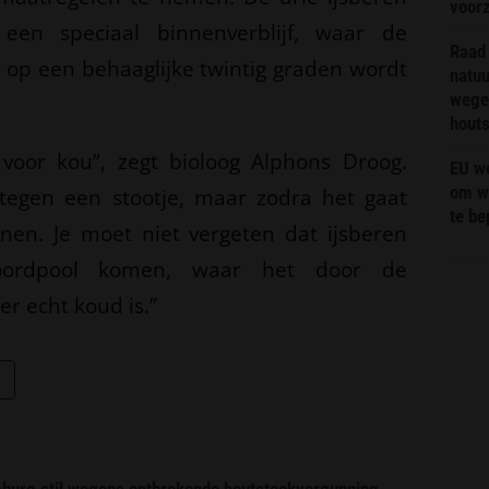
voor
en speciaal binnenverblijf, waar de
Raad 
op een behaaglijke twintig graden wordt
natuu
wege
hout
g voor kou”, zegt bioloog Alphons Droog.
EU we
om wi
 tegen een stootje, maar zodra het gaat
te b
nen. Je moet niet vergeten dat ijsberen
noordpool komen, waar het door de
r echt koud is.”
imburg stil wegens ontbrekende houtstookvergunning