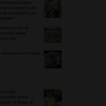
ntino noemt unaniem
zegd vertrouwen “mooi
eeld van eenheid in het
ldvoetbal”
il nieuwe stad op
ggevallen bodem
alige Rijn
werpt eerste afval op de
n
(41) volgt
planadvies ‘weinig
nemen’ al 28 jaar uit