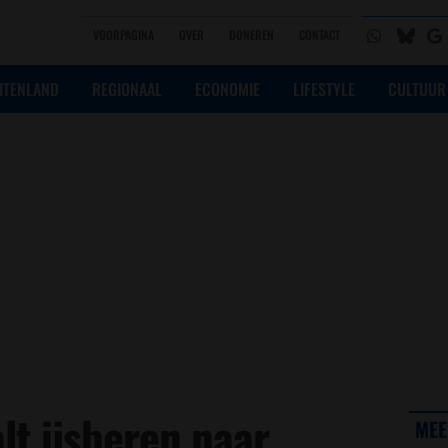
VOORPAGINA
OVER
DONEREN
CONTACT
ITENLAND
REGIONAAL
ECONOMIE
LIFESTYLE
CULTUUR
lt ijsberen naar
MEE