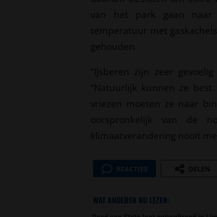
van het park gaan naar e
temperatuur met gaskachels 
gehouden.
“IJsberen zijn zeer gevoeli
“Natuurlijk kunnen ze best
vriezen moeten ze naar bin
oorspronkelijk van de 
klimaatverandering nooit mee
REACTIES
DELEN
WAT ANDEREN NU LEZEN:
Raad van State legt natuurbrand in L