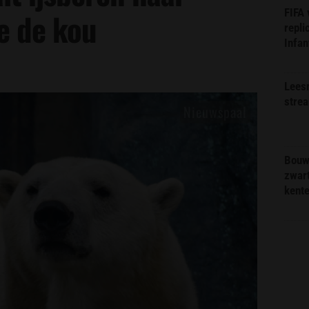
FIFA
e de kou
repli
Infan
Lees
stre
Bouw
zwar
kent