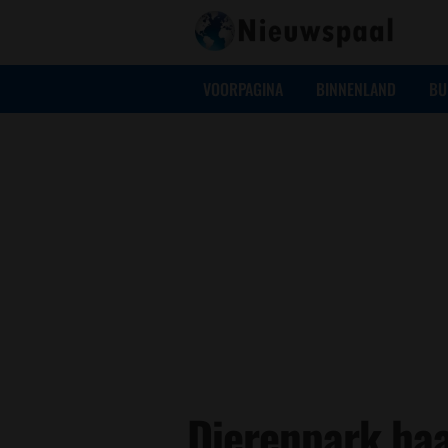
VOORPAGINA
BINNENLAND
BU
Dierenpark haa