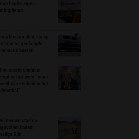
map begint eigen
amingdienst
markten melden run op
te tape na geslaagde
ekenactie boeren
ntino noemt unaniem
zegd vertrouwen “mooi
eeld van eenheid in het
ldvoetbal”
il nieuwe stad op
ggevallen bodem
alige Rijn