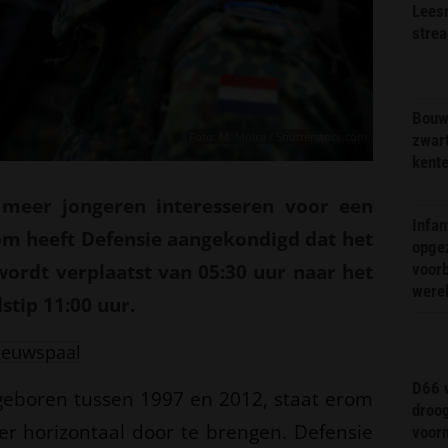
Lees
stre
Bouw
Foto: M. Moira / Shutterstock.com
zwar
kent
 meer jongeren interesseren voor een
Infa
rom heeft Defensie aangekondigd dat het
opge
wordt verplaatst van 05:30 uur naar het
voorb
were
dstip 11:00 uur.
ieuwspaal
D66 w
 geboren tussen 1997 en 2012, staat erom
droo
r horizontaal door te brengen. Defensie
voorm