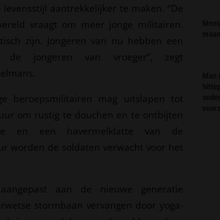
e levensstijl aantrekkelijker te maken. “De
wereld vraagt om meer jonge militairen.
Mens 
maa
tisch zijn. Jongeren van nu hebben een
n de jongeren van vroeger”, zegt
kelmans.
Man 
hitte
ige beroepsmilitairen mag uitslapen tot
onder
voor
 uur om rustig te douchen en te ontbijten
tje en een havermelklatte van de
ur worden de soldaten verwacht voor het
aangepast aan de nieuwe generatie
derwetse stormbaan vervangen door yoga-