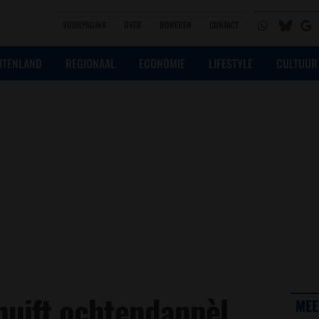
VOORPAGINA
OVER
DONEREN
CONTACT
ITENLAND
REGIONAAL
ECONOMIE
LIFESTYLE
CULTUUR
huift ochtendappèl
MEE