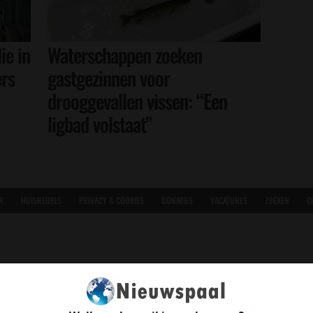
ie in
Waterschappen zoeken
ers
gastgezinnen voor
drooggevallen vissen: “Een
ligbad volstaat”
R
HUISREGELS
PRIVACY & COOKIES
DONATIES
VACATURES
ZOEKEN
C