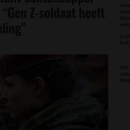
Gezin
 “Gen Z-soldaat heeft
teleu
Giron
ling”
geëv
Crow
haalt
FIFA
repli
Infan