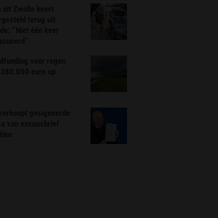
 uit Zwolle keert
rgesteld terug uit
de: “Niet één keer
acueerd”
dfunding voor regen
 380.000 euro op
 verkoopt gesigneerde
ca van excuusbrief
tino