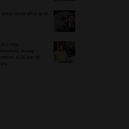
werpt eerste afval op de
n
(41) volgt
planadvies ‘weinig
nemen’ al 28 jaar uit
zorg