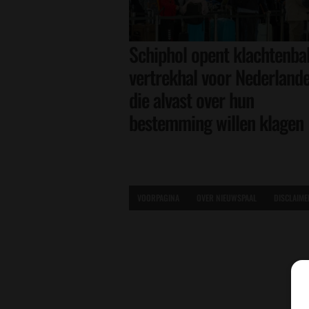
Schiphol opent klachtenbal
vertrekhal voor Nederland
die alvast over hun
bestemming willen klagen
VOORPAGINA
OVER NIEUWSPAAL
DISCLAIME