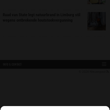
Raad van State legt natuurbrand in Limburg stil
wegens ontbrekende houtstookvergunning
INFO & CONTACT
© 2026
Nieuwspaal